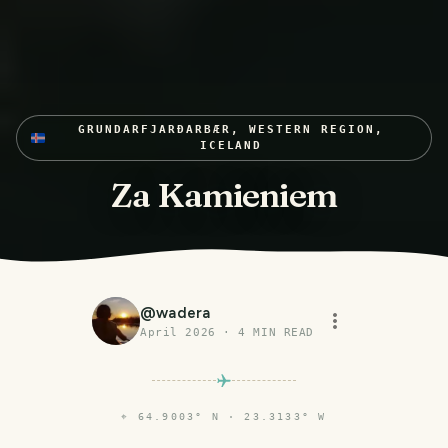
GRUNDARFJARÐARBÆR, WESTERN REGION,
ICELAND
Za Kamieniem
@
wadera
April 2026
·
4
MIN READ
⌖
64.9003° N · 23.3133° W