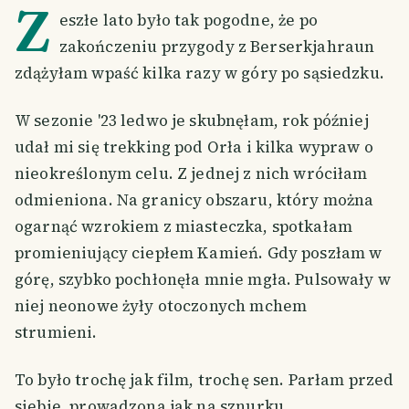
Z
eszłe lato było tak pogodne, że po
zakończeniu przygody z Berserkjahraun
zdążyłam wpaść kilka razy w góry po sąsiedzku.
W sezonie '23 ledwo je skubnęłam, rok później
udał mi się trekking pod Orła i kilka wypraw o
nieokreślonym celu. Z jednej z nich wróciłam
odmieniona. Na granicy obszaru, który można
ogarnąć wzrokiem z miasteczka, spotkałam
promieniujący ciepłem Kamień. Gdy poszłam w
górę, szybko pochłonęła mnie mgła. Pulsowały w
niej neonowe żyły otoczonych mchem
strumieni.
To było trochę jak film, trochę sen. Parłam przed
siebie, prowadzona jak na sznurku.