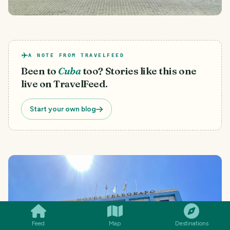
A NOTE FROM TRAVELFEED
Been to
Cuba
too? Stories like this one
live on TravelFeed.
Start your own blog
SMILES
COMMENT
SHARE
Feed
Map
Destinations