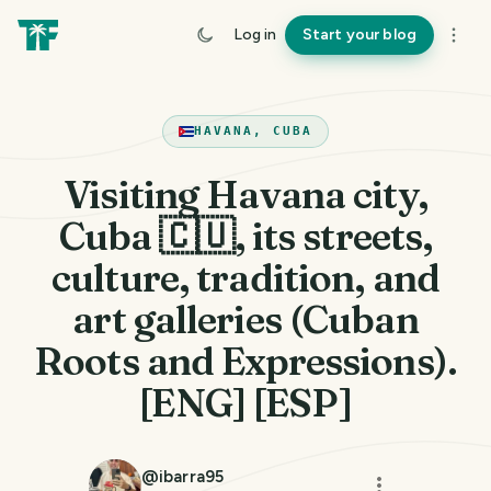
Log in
Start your blog
HAVANA, CUBA
Visiting Havana city,
Cuba 🇨🇺, its streets,
culture, tradition, and
art galleries (Cuban
Roots and Expressions).
[ENG] [ESP]
@
ibarra95