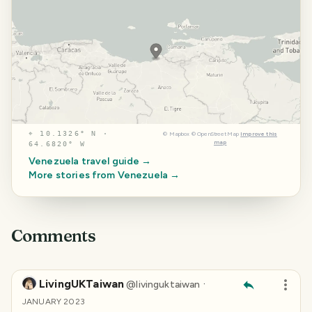
⌖
10.1326° N ·
©
Mapbox
©
OpenStreetMap
Improve this
map
64.6820° W
Venezuela
travel guide →
More stories from
Venezuela
→
Comments
LivingUKTaiwan
·
@
livinguktaiwan
JANUARY 2023