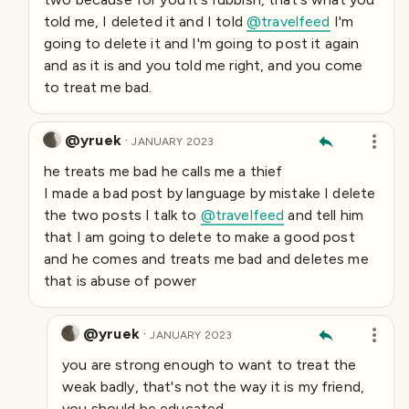
told me, I deleted it and I told
@travelfeed
I'm
going to delete it and I'm going to post it again
and as it is and you told me right, and you come
to treat me bad.
@yruek
·
JANUARY 2023
he treats me bad he calls me a thief
I made a bad post by language by mistake I delete
the two posts I talk to
@travelfeed
and tell him
that I am going to delete to make a good post
and he comes and treats me bad and deletes me
that is abuse of power
@yruek
·
JANUARY 2023
you are strong enough to want to treat the
weak badly, that's not the way it is my friend,
you should be educated.