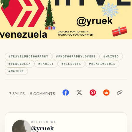
#
TRAVELPHOTOGRAPHY
#
PHOTOGRAPHYLOVERS
#
WAIVIO
#
VENEZUELA
#
FAMILY
#
WILDLIFE
#
REATIVECOIN
#
NATURE
-7
SMILES
5
COMMENTS
WRITTEN BY
@
yruek