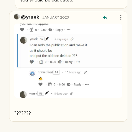
@yruek
·
JANUARY 2023
???????