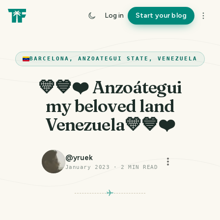
Log in
Start your blog
BARCELONA, ANZOATEGUI STATE, VENEZUELA
💛💙❤️ Anzoátegui
my beloved land
Venezuela💛💙❤️
@
yruek
January 2023
·
2
MIN READ