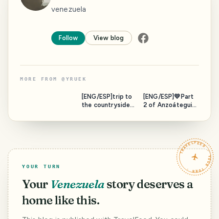
venezuela
Follow
View blog
MORE FROM
@
YRUEK
[ENG/ESP]trip to
[ENG/ESP]💛Part
the countryside
2 of Anzoátegui
part 1 / viaje al
my beloved land
campo parte 1
Venezuela💛/
Parte 2 de
Anzoátegui mi
TRAVELFEED · YOUR TURN ·
tierra amada.
YOUR TURN
Your
Venezuela
story deserves a
home like this.