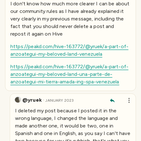
I don't know how much more clearer I can be about
our community rules as I have already explained it
very clearly in my previous message, including the
fact that you should never delete a post and
repost it again on Hive
https://peakd.com/hive-163772/@yruek/a-part-of-
anzoategui-my-beloved-land-venezuela
https://peakd.com/hive-163772/@yruek/a-part-of-
anzoategui-my-beloved-land-una-parte-de-
anzoategui-mi-tierra-amada-ing-spa-venezuela
@yruek
·
JANUARY 2023
I deleted my post because I posted it in the
wrong language, I changed the language and
made another one, it would be two, one in
Spanish and one in English, as you say I can't have
two because for you it's rubbish, that's what you