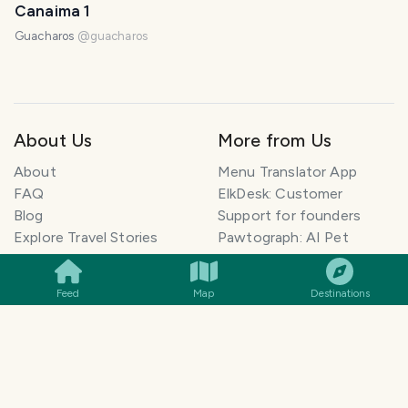
Canaima 1
Guacharos
@
guacharos
About Us
More from Us
About
Menu Translator App
FAQ
ElkDesk: Customer
Blog
Support for founders
SMILES
COMMENT
SHARE
Explore Travel Stories
Pawtograph: AI Pet
Newsletter
Portraits
How to Start a Travel
Histolumo: Learn History
Feed
Map
Destinations
Blog
AI Singer App: Voice
Get our App
Clone
Monetization
Meeting Summarizer App
Help Center
Go lowkey viral on Social
AI Blogger
Media