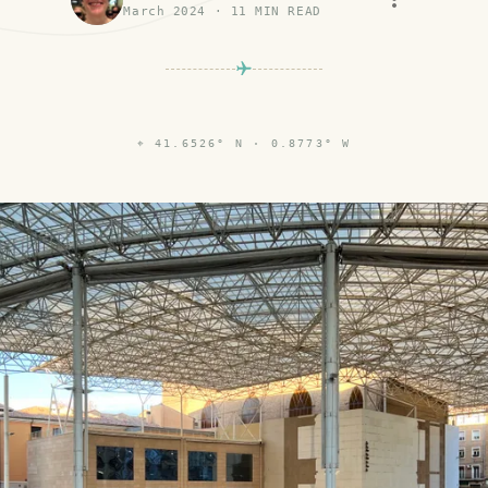
March 2024
·
11
MIN READ
⌖
41.6526° N · 0.8773° W