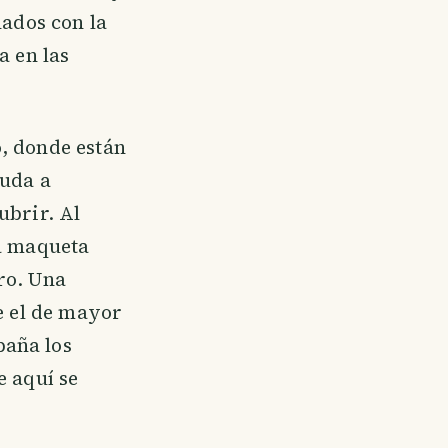
nados con la
a en las
, donde están
yuda a
ubrir. Al
ta maqueta
ro. Una
e el de mayor
paña los
e aquí se