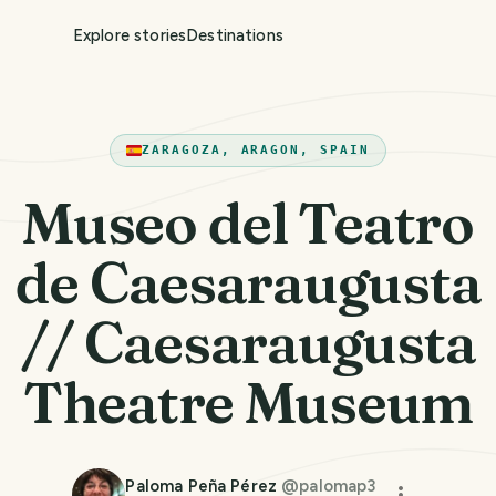
Explore stories
Destinations
ZARAGOZA, ARAGON, SPAIN
Museo del Teatro
de Caesaraugusta
// Caesaraugusta
Theatre Museum
Paloma Peña Pérez
@
palomap3