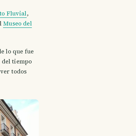
o Fluvial
,
al
Museo del
e lo que fue
s del tiempo
 ver todos