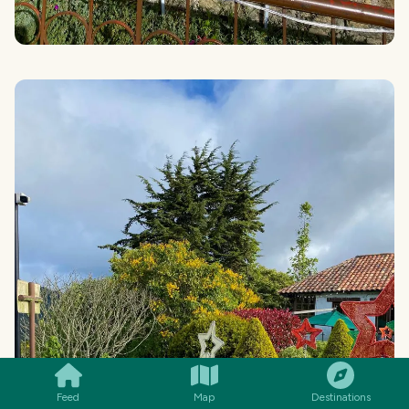
SMILES
COMMENT
SHARE
Feed
Map
Destinations