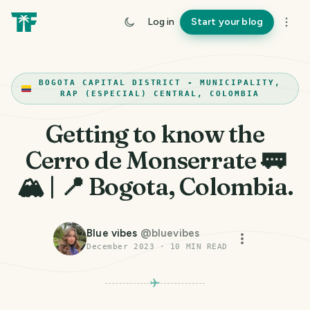
Log in
Start your blog
BOGOTA CAPITAL DISTRICT - MUNICIPALITY,
RAP (ESPECIAL) CENTRAL, COLOMBIA
Getting to know the
Cerro de Monserrate 🚃
🏔️ | 📍 Bogota, Colombia.
Blue vibes
@
bluevibes
December 2023
·
10
MIN READ