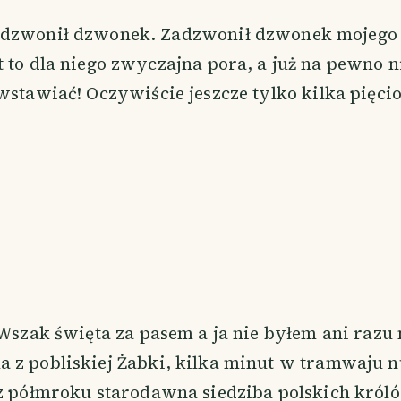
adzwonił dzwonek. Zadzwonił dzwonek mojego 
st to dla niego zwyczajna pora, a już na pewno 
 wstawiać! Oczywiście jeszcze tylko kilka pię
 Wszak święta za pasem a ja nie byłem ani razu 
 z pobliskiej Żabki, kilka minut w tramwaju n
 z półmroku starodawna siedziba polskich król