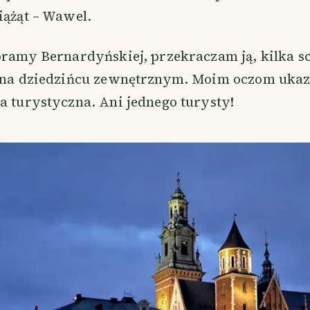
iążąt – Wawel.
 bramy Bernardyńskiej, przekraczam ją, kilka
m na dziedzińcu zewnętrznym. Moim oczom ukaza
a turystyczna. Ani jednego turysty!