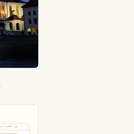
…
our-name.com