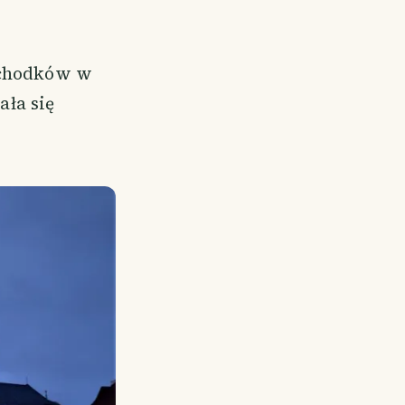
 schodków w
ła się