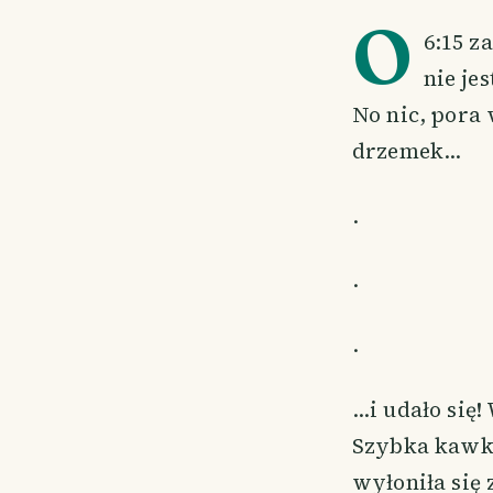
O
6:15 z
nie je
No nic, pora
drzemek…
.
.
.
…i udało się!
Szybka kawka
wyłoniła się