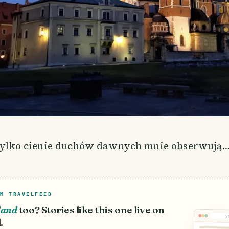
e tylko cienie duchów dawnych mnie obserwują
M TRAVELFEED
land
too? Stories like this one live on
y
.