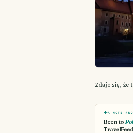
Zdaje się, ż
A NOTE FRO
Been to
Po
TravelFeed