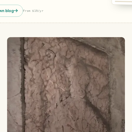
wn blog
From $19/yr