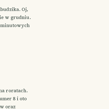
budzika. Oj,
nie w grudniu.
ciominutowych
na roratach.
umer 8 i oto
ów oraz