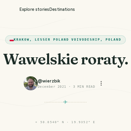
Explore stories
Destinations
KRAKOW, LESSER POLAND VOIVODESHIP, POLAND
Wawelskie roraty.
@
wierzbik
December 2021
·
3
MIN READ
⌖
50.0540° N · 19.9352° E