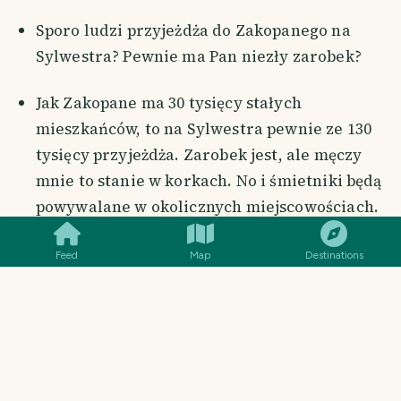
Sporo ludzi przyjeżdża do Zakopanego na
Sylwestra? Pewnie ma Pan niezły zarobek?
Jak Zakopane ma 30 tysięcy stałych
mieszkańców, to na Sylwestra pewnie ze 130
tysięcy przyjeżdża. Zarobek jest, ale męczy
mnie to stanie w korkach. No i śmietniki będą
SMILES
COMMENT
SHARE
powywalane w okolicznych miejscowościach.
To jakaś tradycja u Was, wywalanie
Feed
Map
Destinations
śmietników na nowy rok?
Przyjezdni puszczają fajerwerki. Fajerwerki
budzą niedźwiedzie. No i taki niedźwiedź jak
się obudzi to nie ma co jeść, śnieg dookoła