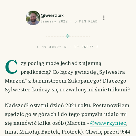
@
wierzbik
January 2022
·
5
MIN READ
⌖
49.3000° N · 19.9667° E
C
zy pociąg może jechać z ujemną
prędkością? Co łączy gwiazdę „Sylwestra
Marzeń” z burmistrzem Zakopanego? Dlaczego
Sylwester kończy się rozwalonymi śmietnikami?
Nadszedł ostatni dzień 2021 roku. Postanowiłem
spędzić go w górach i do tego pomysłu udało mi
się namówić kilka osób (Marcin -
@wawrzyniec
,
Inna, Mikołaj, Bartek, Piotrek). Chwilę przed 9:44