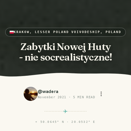
KRAKOW, LESSER POLAND VOIVODESHIP, POLAND
Zabytki Nowej Huty
- nie socrealistyczne!
@
wadera
November 2021
·
5
MIN READ
⌖
50.0645° N · 20.0532° E