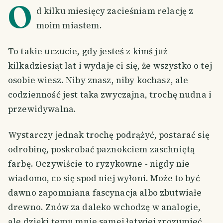
O
d kilku miesięcy zacieśniam relację z
moim miastem.
To takie uczucie, gdy jesteś z kimś już
kilkadziesiąt lat i wydaje ci się, że wszystko o tej
osobie wiesz. Niby znasz, niby kochasz, ale
codzienność jest taka zwyczajna, trochę nudna i
przewidywalna.
Wystarczy jednak trochę podrążyć, postarać się
odrobinę, poskrobać paznokciem zaschniętą
farbę. Oczywiście to ryzykowne - nigdy nie
wiadomo, co się spod niej wyłoni. Może to być
dawno zapomniana fascynacja albo zbutwiałe
drewno. Znów za daleko wchodzę w analogie,
ale dzięki temu mnie samej łatwiej zrozumieć