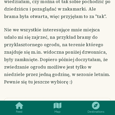
wiedziałam, czy można ot tak sobie pochodzić po
dziedzińcu i pozaglądać w zakamarki. Ale
brama była otwarta, więc przyjęłam to za "tak".
Nie we wszystkie interesujące mnie miejsca
udało mi się zajrzeć, na przykład bramy do
przyklasztornego ogrodu, na terenie którego
znajduje się m.in. widoczna poniżej dzwonnica,
były zamknięte. Dopiero później doczytałam, że
zwiedzanie ogrodu możliwe jest tylko w
niedziele przez jedną godzinę, w sezonie letnim.
Pewnie się tu jeszcze wybiorę :)
SMILES
COMMENT
SHARE
A NOTE FROM TRAVELFEED
Feed
Map
Destinations
Been to
Poland
too? Stories like this one