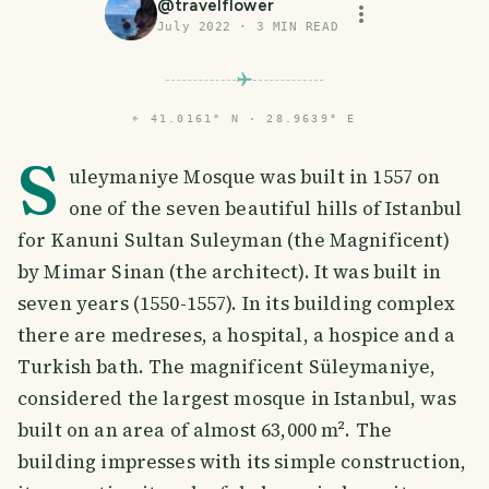
@
travelflower
July 2022
·
3
MIN READ
⌖
41.0161° N · 28.9639° E
S
uleymaniye Mosque was built in 1557 on
one of the seven beautiful hills of Istanbul
for Kanuni Sultan Suleyman (the Magnificent)
by Mimar Sinan (the architect). It was built in
seven years (1550-1557). In its building complex
there are medreses, a hospital, a hospice and a
Turkish bath. The magnificent Süleymaniye,
considered the largest mosque in Istanbul, was
built on an area of almost 63,000 m². The
building impresses with its simple construction,