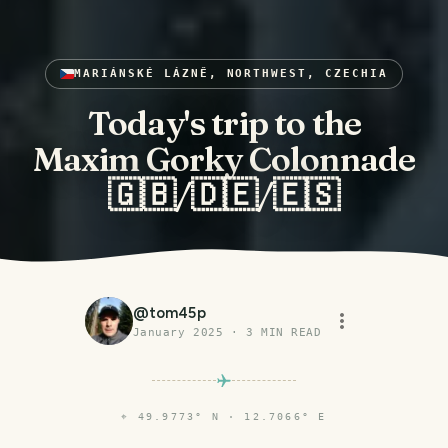
MARIÁNSKÉ LÁZNĚ, NORTHWEST, CZECHIA
Today's trip to the
Maxim Gorky Colonnade
🇬🇧/🇩🇪/🇪🇸
@
tom45p
January 2025
·
3
MIN READ
⌖
49.9773° N · 12.7066° E