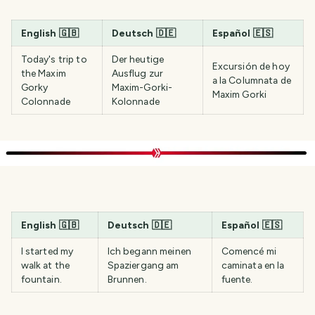
English
🇬🇧
Deutsch
🇩🇪
Español
🇪🇸
Today's trip to
Der heutige
Excursión de hoy
the Maxim
Ausflug zur
a la Columnata de
Gorky
Maxim-Gorki-
Maxim Gorki
Colonnade
Kolonnade
English
🇬🇧
Deutsch
🇩🇪
Español
🇪🇸
I started my
Ich begann meinen
Comencé mi
walk at the
Spaziergang am
caminata en la
fountain.
Brunnen.
fuente.