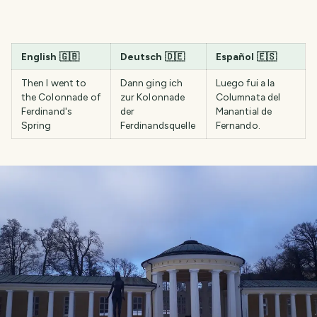
English
🇬🇧
Deutsch
🇩🇪
Español
🇪🇸
Then I went to
Dann ging ich
Luego fui a la
the Colonnade of
zur Kolonnade
Columnata del
Ferdinand's
der
Manantial de
Spring
Ferdinandsquelle
Fernando.