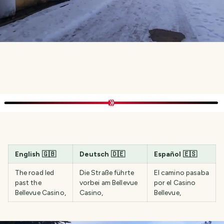
English
🇬🇧
Deutsch
🇩🇪
Español
🇪🇸
The road led
Die Straße führte
El camino pasaba
past the
vorbei am Bellevue
por el Casino
Bellevue Casino,
Casino,
Bellevue,