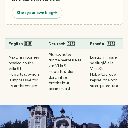
Start your own blog
English
🇬🇧
Deutsch
🇩🇪
Español
🇪🇸
Als nächstes
Next, my journey
Luego, mi viaje
führte meine Reise
headed to the
se dirigió a la
zur Villa St.
Villa St.
Villa St.
Hubertus, die
Hubertus, which
Hubertus, que
durch ihre
is impressive for
impresiona por
Architektur
its architecture.
su arquitectura.
beeindruckt.