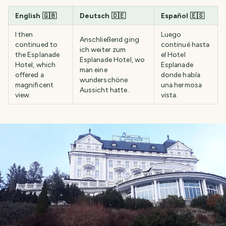
English
🇬🇧
Deutsch
🇩🇪
Español
🇪🇸
I then
Luego
Anschließend ging
continued to
continué hasta
ich weiter zum
the Esplanade
el Hotel
Esplanade Hotel, wo
Hotel, which
Esplanade
man eine
offered a
donde había
wunderschöne
magnificent
una hermosa
Aussicht hatte.
view.
vista.