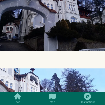
SMILES
COMMENT
SHARE
Feed
Map
Destinations