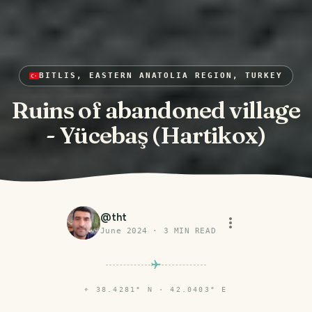
BITLIS, EASTERN ANATOLIA REGION, TURKEY
Ruins of abandoned village
- Yücebaş (Hartikox)
@
tht
June 2024
·
3
MIN READ
⌖
38.4281° N · 42.0403° E