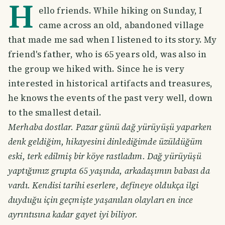
H
ello friends. While hiking on Sunday, I
came across an old, abandoned village
that made me sad when I listened to its story. My
friend's father, who is 65 years old, was also in
the group we hiked with. Since he is very
interested in historical artifacts and treasures,
he knows the events of the past very well, down
to the smallest detail.
Merhaba dostlar. Pazar günü dağ yürüyüşü yaparken
denk geldiğim, hikayesini dinlediğimde üzüldüğüm
eski, terk edilmiş bir köye rastladım. Dağ yürüyüşü
yaptığımız grupta 65 yaşında, arkadaşımın babası da
vardı. Kendisi tarihi eserlere, defineye oldukça ilgi
duyduğu için geçmişte yaşanılan olayları en ince
ayrıntısına kadar gayet iyi biliyor.