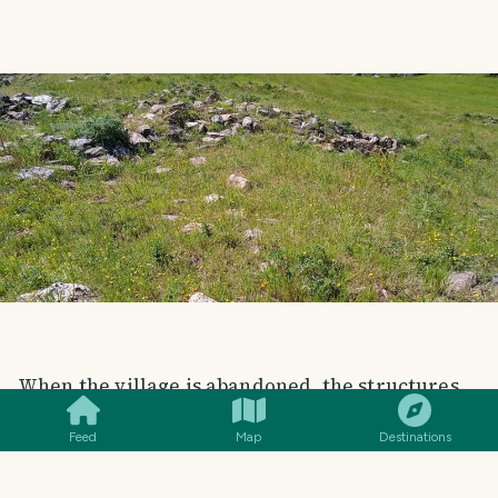
SMILES
COMMENT
SHARE
When the village is abandoned, the structures
that are not durable enough are demolished
Feed
Map
Destinations
after a while. After rain and snowfall,
structures and stones are deeply buried in the