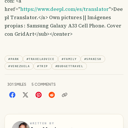
con: <a
href="
https://www.deepl.com/es/translator
">Dee
pl Translator.</a> Own pictures || Imágenes
propias : Samsung Galaxy A33 Cell Phone. Cover
con GridArt</sub></center>
#
PARK
#
TRAVELADVICE
#
FAMILY
#
SPANISH
#
VENEZUELA
#
TRIP
#
BUDGETTRAVEL
301
SMILES
5
COMMENTS
WRITTEN BY