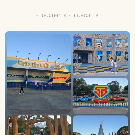
⌖
10.1696° N · 68.0016° W