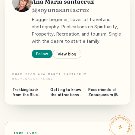
Ana María santacruz
@
soyunasantacruz
Blogger beginner, Lover of travel and
photography. Publications on Spirituality,
Prosperity, Recreation, and tourism. Single
with the desire to start a family.
Follow
View blog
MORE FROM
ANA MARÍA SANTACRUZ
@
SOYUNASANTACRUZ
Trekking back
Getting to know
Recorriendo el
from the Blue
the attractions of
Zooaquarium 🦧🐴
Pool ❄️💧❄️
Draculandia |
🦁🐮🐽🐦🐖🔥🐟🐠
Conociendo las
atracciones de
Draculandia
TRAVELFEED · YOUR TURN ·
YOUR TURN