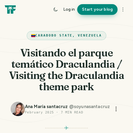
Log in
Start your blog
CARABOBO STATE, VENEZUELA
Visitando el parque
temático Draculandia /
Visiting the Draculandia
theme park
Ana María santacruz
@
soyunasantacruz
February 2025
·
7
MIN READ