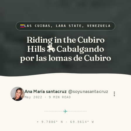
LAS CUIBAS, LARA STATE, VENEZUELA
Riding in the Cubiro
Hills 🏇 Cabalgando
por las lomas de Cubiro
Ana María santacruz
@
soyunasantacruz
May 2022
·
9
MIN READ
⌖
9.7886° N · 69.5614° W