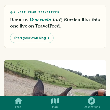
A NOTE FROM TRAVELFEED
Been to
Venezuela
too? Stories like this
one live on TravelFeed.
Start your own blog
SMILES
COMMENT
SHARE
Feed
Map
Destinations