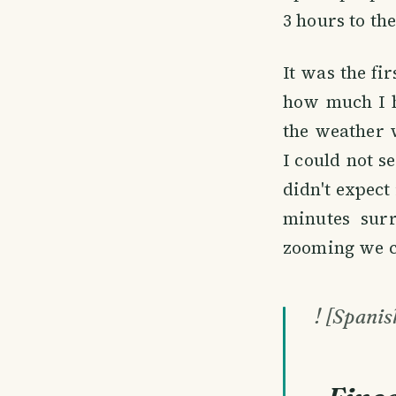
3 hours to th
It was the fi
how much I h
the weather 
I could not s
didn't expect
minutes surr
zooming we c
! [Spanis