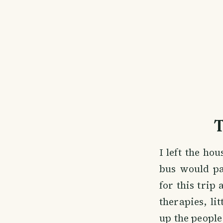
T
I left the ho
bus would pa
for this trip
therapies, lit
up the people 