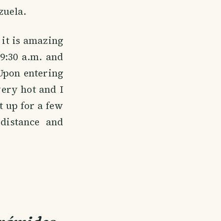
zuela.
 it is amazing
9:30 a.m. and
Upon entering
very hot and I
t up for a few
distance and