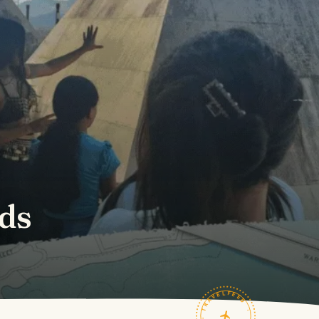
ids
TRAVELFEED · FIELD NOTES ·