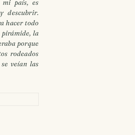
 mi país, es
y descubrir.
ra hacer todo
 pirámide, la
peraba porque
tos rodeados
se veían las