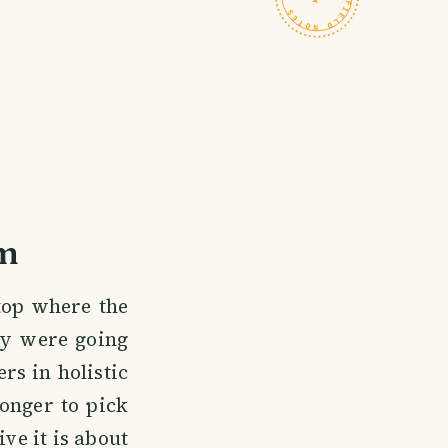
rm
stop where the
ty were going
rs in holistic
longer to pick
ive it is about