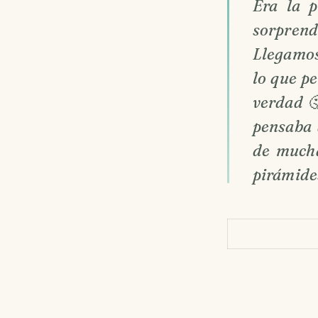
Era la 
sorpren
Llegamos 
lo que p
verdad 
pensaba 
de mucha
pirámide