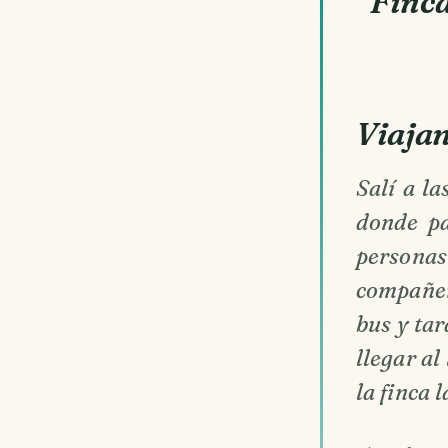
Finca
Viajan
Salí a l
donde pa
persona
compañer
bus y ta
llegar a
la finca 