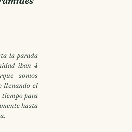
irámides
sta la parada
nidad iban 4
orque somos
e llenando el
l tiempo para
damente hasta
a.