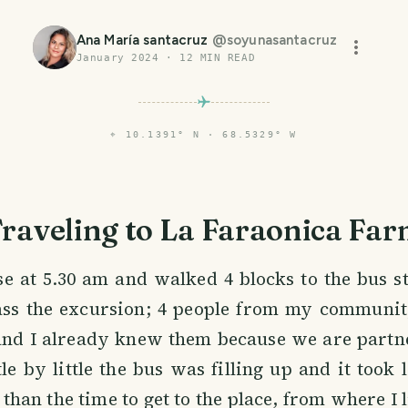
Ana María santacruz
@
soyunasantacruz
January 2024
·
12
MIN READ
⌖
10.1391° N · 68.5329° W
raveling to La Faraonica Fa
use at 5.30 am and walked 4 blocks to the bus 
ss the excursion; 4 people from my communi
 and I already knew them because we are partne
tle by little the bus was filling up and it took 
than the time to get to the place, from where I l