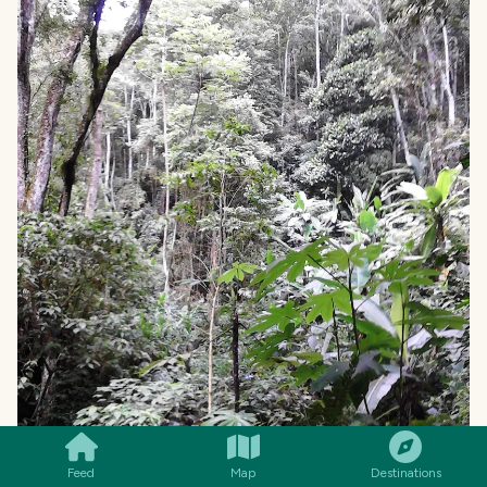
SMILES
COMMENT
SHARE
Feed
Map
Destinations