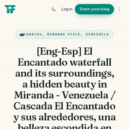
Log in
Start your blog
CARACAS, MIRANDA STATE, VENEZUELA
[Eng-Esp] El
Encantado waterfall
and its surroundings,
a hidden beauty in
Miranda - Venezuela /
Cascada El Encantado
y sus alrededores, una
belleza escondida en