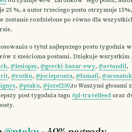
e 25 %, a autor trzeciego postu otrzymuje 15%,
 zostanie rozdzielone po równo dla wszystkic
sie.
łosowaniu o tytuł najlepszego postu tygodnia w
orów z sześcioma postami. Dziękuje wszystkim
rch
,
@lesiopm
,
@grecki-bazar-ewy
,
@avtandil
,
rit
,
@rozku
,
@jocieprosza
,
@lumafi
,
@arenatok
ignys
,
@ptaku
,
@jozef230
,to Waszymi głosami z
epszy post tygodnia tagu
#pl-travelfeed
oraz d
osty.
e
@ptaku
- 40% nagrody