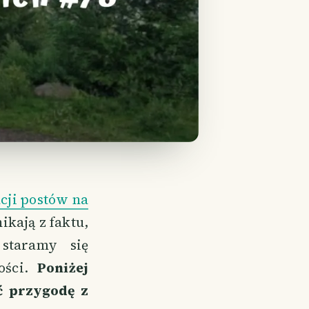
acji postów na
kają z faktu,
taramy się
ości.
Poniżej
ć przygodę z