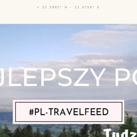
⌖
52.3805° N · 22.6758° E