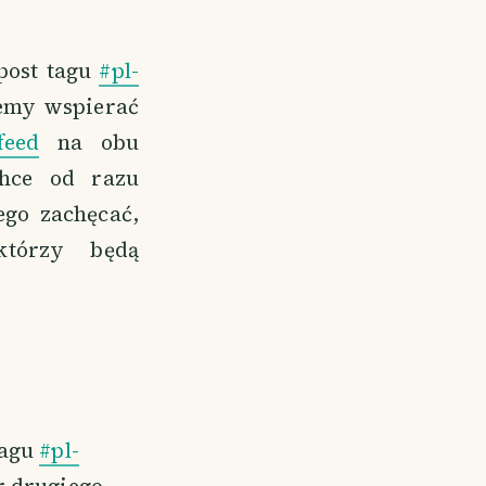
post tagu
#pl-
iemy wspierać
feed
na obu
chce od razu
ego zachęcać,
tórzy będą
tagu
#pl-
r drugiego