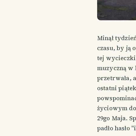
Minął tydzień
czasu, by ją 
tej wycieczk
muzyczną w li
przetrwała, 
ostatni piąte
powspominać 
życiowym doś
29go Maja. S
padło hasło "