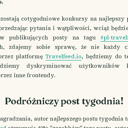
o.
zostają cotygodniowe konkursy na najlepszy 
przedzając pytania i wątpliwości, wciąż będz
ów publikujących posty na tagu
#pl-travel
ch, zdajemy sobie sprawę, że nie każdy 
przez platformę
Travelfeed.io
, będziemy do t
dziemy dyskryminować użytkowników k
rzez inne frontendy.
Podróżniczy post tygodnia!
agradzania, autor najlepszego postu tygodnia 
eed
otrzymuje 40% "zarobków" tego postu, auto