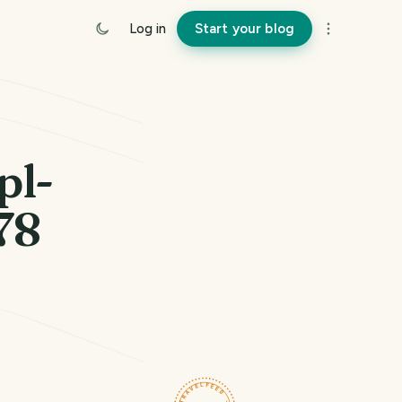
Log in
Start your blog
pl-
78