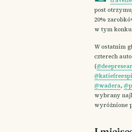
post otrzymuj
20% zarobków
w tym konkur
W ostatnim g
czterech aut
(
@deepresea
@katiefreespi
@wadera
,
@p
wybrany najl
wyróżnione p
I miejsc