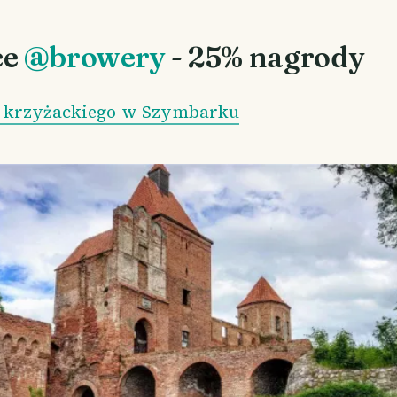
ce
@browery
- 25% nagrody
 krzyżackiego w Szymbarku