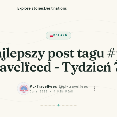
Explore stories
Destinations
POLAND
jlepszy post tagu #
ravelfeed - Tydzień 
PL-TravelFeed
@
pl-travelfeed
June 2020
·
4
MIN READ