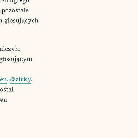
 pozostałe
h głosujących
alczyło
 głosującym
en
,
@zirky
,
ostał
wa