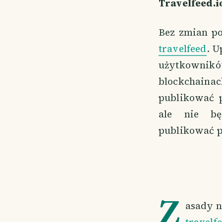
Travelfeed.i
Bez zmian po
travelfeed
. U
użytkownik
blockchaina
publikować 
ale nie bę
publikować p
Z
asady n
travelf