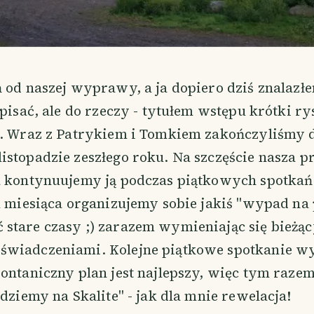
 od naszej wyprawy, a ja dopiero dziś znalazł
opisać, ale do rzeczy - tytułem wstępu krótki r
i. Wraz z Patrykiem i Tomkiem zakończyliśmy d
stopadzie zeszłego roku. Na szczęście nasza p
a kontynuujemy ją podczas piątkowych spotkań
k miesiąca organizujemy sobie jakiś "wypad na
stare czasy ;) zarazem wymieniając się bieżą
wiadczeniami. Kolejne piątkowe spotkanie w
pontaniczny plan jest najlepszy, więc tym raz
idziemy na Skalite" - jak dla mnie rewelacja!