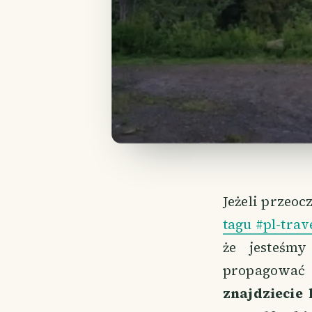
Jeżeli przeoc
tagu #pl-trav
że jesteśm
propagować 
znajdziecie