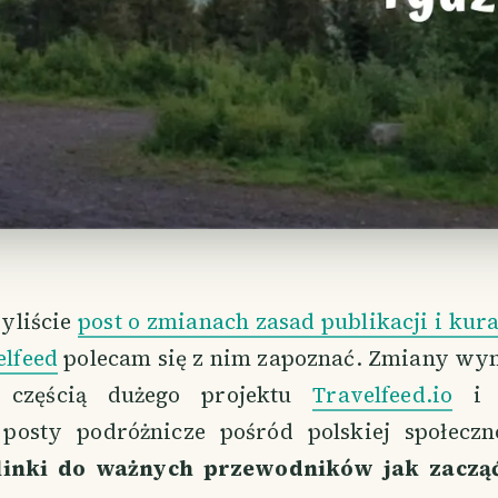
zyliście
post o zmianach zasad publikacji i kur
elfeed
polecam się z nim zapoznać. Zmiany wyni
y częścią dużego projektu
Travelfeed.io
i s
posty podróżnicze pośród polskiej społeczn
 linki do ważnych przewodników jak zaczą