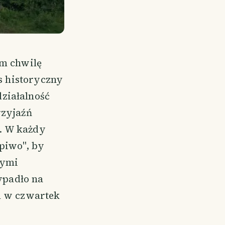
em chwilę
ys historyczny
ziałalność
rzyjaźń
. W każdy
 piwo", by
cymi
ypadło na
em w czwartek