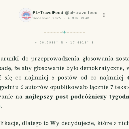
PL-TravelFeed
@
pl-travelfeed
December 2025
·
4
MIN READ
⌖
50.5983° N · 17.6916° E
runki do przeprowadzenia głosowania został
sadę, że aby głosowanie było demokratyczne, 
ć się co najmniej 5 postów od co najmniej 
godniu 6 autorów opublikowało łącznie 7 teks
wanie na
najlepszy post podróżniczy tygod
D
.
ikacje, dlatego to Wy decydujecie, które z nic