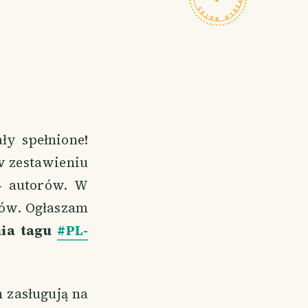
y spełnione!
w zestawieniu
4 autorów. W
tów. Ogłaszam
nia tagu
#PL-
h zasługują na