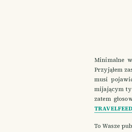
Minimalne wa
Przyjąłem za
musi pojawi
mijającym ty
zatem głoso
TRAVELFEE
To Wasze publ