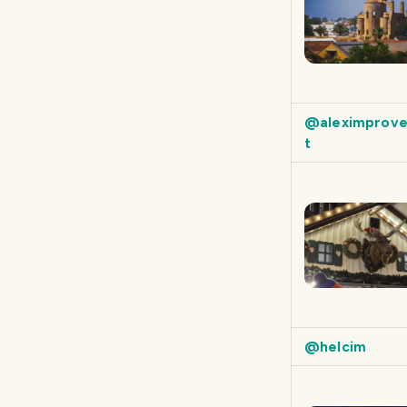
@aleximprov
t
@helcim