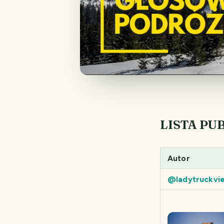
LISTA PU
Autor
@ladytruckvi