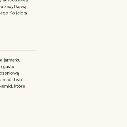
iła zabytkową
iego Kościoła
na jarmarku
o gustu.
odzeniową
raz mnóstwo
erniki, które