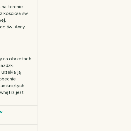
na terenie
z kościoła św.
ej,
go św. Anny.
ny na obrzeżach
ażdżki
urzekła ją
 obecnie
 zamkniętych
 wnętrz jest
aw