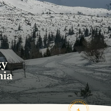
zy
nia
TRAVELFEED · FIELD NOTES ·