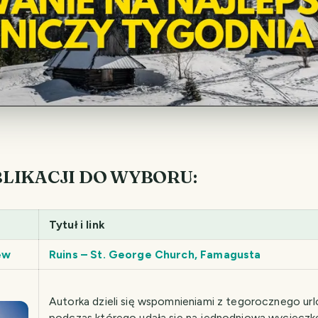
BLIKACJI DO WYBORU:
Tytuł i link
ew
Ruins – St. George Church, Famagusta
Autorka dzieli się wspomnieniami z tegorocznego url
podczas którego udała się na jednodniową wyciecz