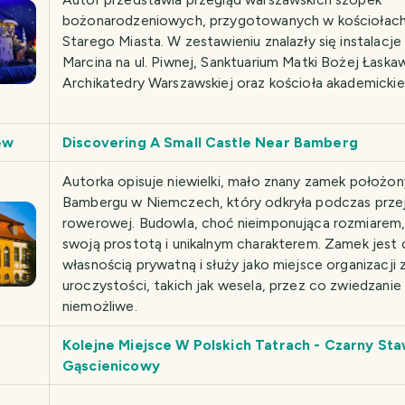
bożonarodzeniowych, przygotowanych w kościołach 
Starego Miasta. W zestawieniu znalazły się instalacje 
Marcina na ul. Piwnej, Sanktuarium Matki Bożej Łaskaw
Archikatedry Warszawskiej oraz kościoła akademickie
ew
Discovering A Small Castle Near Bamberg
Autorka opisuje niewielki, mało znany zamek położo
Bambergu w Niemczech, który odkryła podczas przej
rowerowej. Budowla, choć nieimponująca rozmiarem, 
swoją prostotą i unikalnym charakterem. Zamek jest
własnością prywatną i służy jako miejsce organizacji
uroczystości, takich jak wesela, przez co zwiedzanie
niemożliwe.
Kolejne Miejsce W Polskich Tatrach - Czarny St
Gąscienicowy