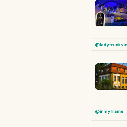
@ladytruckvi
@inmyframe