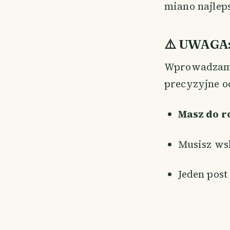
miano najlep
⚠️ UWAGA
Wprowadzam
precyzyjne o
Masz do r
Musisz w
Jeden pos