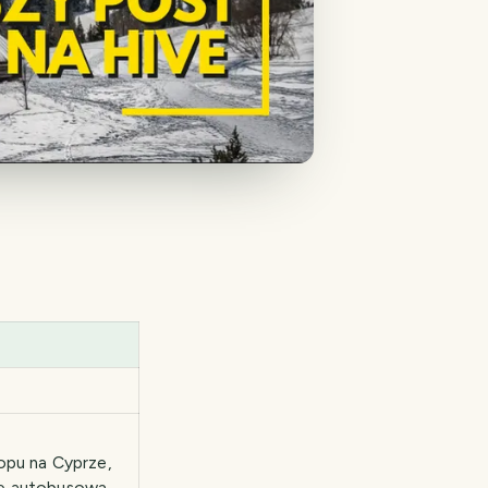
opu na Cyprze,
kę autobusową