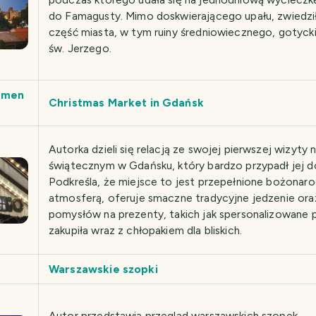
do Famagusty. Mimo doskwierającego upału, zwiedz
część miasta, w tym ruiny średniowiecznego, gotyck
św. Jerzego.
emen
Christmas Market in Gdańsk
Autorka dzieli się relacją ze swojej pierwszej wizyty 
świątecznym w Gdańsku, który bardzo przypadł jej d
Podkreśla, że miejsce to jest przepełnione bożonar
atmosferą, oferuje smaczne tradycyjne jedzenie o
pomysłów na prezenty, takich jak spersonalizowane pi
zakupiła wraz z chłopakiem dla bliskich.
Warszawskie szopki
Autor przedstawia przegląd warszawskich szopek