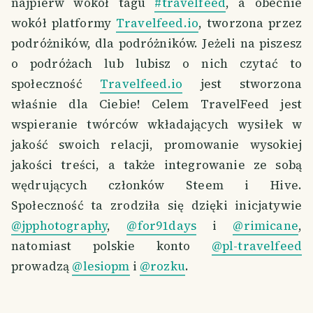
najpierw wokół tagu
#travelfeed
, a obecnie
wokół platformy
Travelfeed.io
, tworzona przez
podróżników, dla podróżników. Jeżeli na piszesz
o podróżach lub lubisz o nich czytać to
społeczność
Travelfeed.io
jest stworzona
właśnie dla Ciebie! Celem TravelFeed jest
wspieranie twórców wkładających wysiłek w
jakość swoich relacji, promowanie wysokiej
jakości treści, a także integrowanie ze sobą
wędrujących członków Steem i Hive.
Społeczność ta zrodziła się dzięki inicjatywie
@jpphotography
,
@for91days
i
@rimicane
,
natomiast polskie konto
@pl-travelfeed
prowadzą
@lesiopm
i
@rozku
.