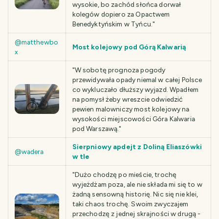
wysokie, bo zachód słońca dorwał
kolegów dopiero za Opactwem
Benedyktyńskim w Tyńcu."
@matthewbo
Most kolejowy pod Górą Kalwarią
x
"W sobotę prognoza pogody
przewidywała opady niemal w całej Polsce
co wykluczało dłuższy wyjazd. Wpadłem
na pomysł żeby wreszcie odwiedzić
pewien malowniczy most kolejowy na
wysokości miejscowości Góra Kalwaria
pod Warszawą."
Sierpniowy apdejt z Doliną Eliaszówki
@wadera
w tle
"Dużo chodzę po mieście, trochę
wyjeżdżam poza, ale nie składa mi się to w
żadną sensowną historię. Nic się nie klei,
taki chaos trochę. Swoim zwyczajem
przechodzę z jednej skrajności w drugą -