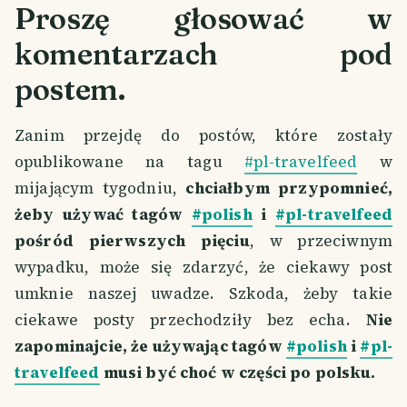
Proszę głosować w
komentarzach pod
postem.
Zanim przejdę do postów, które zostały
opublikowane na tagu
#pl-travelfeed
w
mijającym tygodniu,
chciałbym przypomnieć,
żeby używać tagów
#polish
i
#pl-travelfeed
pośród pierwszych pięciu
, w przeciwnym
wypadku, może się zdarzyć, że ciekawy post
umknie naszej uwadze. Szkoda, żeby takie
ciekawe posty przechodziły bez echa.
Nie
zapominajcie, że używając tagów
#polish
i
#pl-
travelfeed
musi być choć w części po polsku.