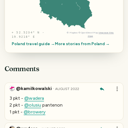
⌖
52.5234° N ·
©
Mapbox
©
OpenStreetMap
Improve this
map
19.9218° E
Poland
travel guide →
More stories from
Poland
→
Comments
@kamilkowalski
·
AUGUST 2022
3 pkt -
@wadera
2 pkt -
@olusiu
pantenon
1 pkt -
@browery