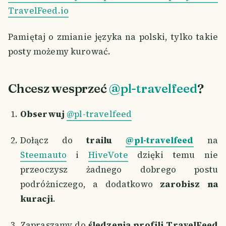
TravelFeed.io
Pamiętaj o zmianie języka na polski, tylko takie
posty możemy kurować.
Chcesz wesprzeć
@pl-travelfeed
?
Obserwuj
@pl-travelfeed
Dołącz do
trailu
@pl-travelfeed
na
Steemauto
i
HiveVote
dzięki temu nie
przeoczysz żadnego dobrego postu
podróżniczego, a dodatkowo
zarobisz na
kuracji
.
Zapraszamy do
śledzenia profili TravelFeed