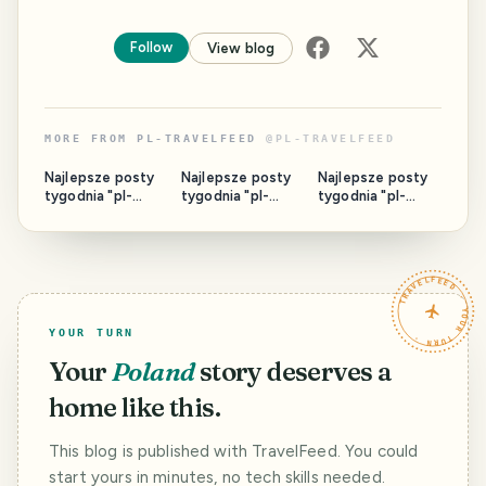
Follow
View blog
MORE FROM
PL-TRAVELFEED
@
PL-TRAVELFEED
Najlepsze posty
Najlepsze posty
Najlepsze posty
tygodnia "pl-
tygodnia "pl-
tygodnia "pl-
travelfeed"
travelfeed"
travelfeed"
2026/30
2026/28
2026/28
TRAVELFEED · YOUR TURN ·
YOUR TURN
Your
Poland
story deserves a
home like this.
This blog is published with TravelFeed. You could
start yours in minutes, no tech skills needed.