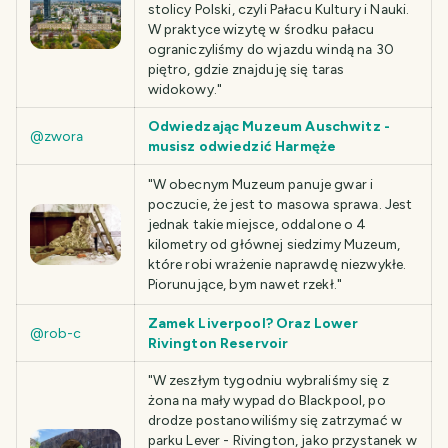
stolicy Polski, czyli Pałacu Kultury i Nauki.
W praktyce wizytę w środku pałacu
ograniczyliśmy do wjazdu windą na 30
piętro, gdzie znajduję się taras
widokowy."
Odwiedzając Muzeum Auschwitz -
@zwora
musisz odwiedzić Harmęże
"W obecnym Muzeum panuje gwar i
poczucie, że jest to masowa sprawa. Jest
jednak takie miejsce, oddalone o 4
kilometry od głównej siedzimy Muzeum,
które robi wrażenie naprawdę niezwykłe.
Piorunujące, bym nawet rzekł."
Zamek Liverpool? Oraz Lower
@rob-c
Rivington Reservoir
"W zeszłym tygodniu wybraliśmy się z
żona na mały wypad do Blackpool, po
drodze postanowiliśmy się zatrzymać w
parku Lever - Rivington, jako przystanek w