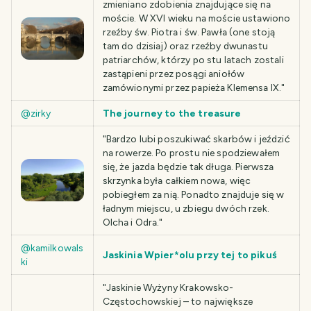
zmieniano zdobienia znajdujące się na
moście. W XVI wieku na moście ustawiono
rzeźby św. Piotra i św. Pawła (one stoją
tam do dzisiaj) oraz rzeźby dwunastu
patriarchów, którzy po stu latach zostali
zastąpieni przez posągi aniołów
zamówionymi przez papieża Klemensa IX."
@zirky
The journey to the treasure
"Bardzo lubi poszukiwać skarbów i jeździć
na rowerze. Po prostu nie spodziewałem
się, że jazda będzie tak długa. Pierwsza
skrzynka była całkiem nowa, więc
pobiegłem za nią. Ponadto znajduje się w
ładnym miejscu, u zbiegu dwóch rzek.
Olcha i Odra."
@kamilkowals
Jaskinia Wpier*olu przy tej to pikuś
ki
"Jaskinie Wyżyny Krakowsko-
Częstochowskiej – to największe