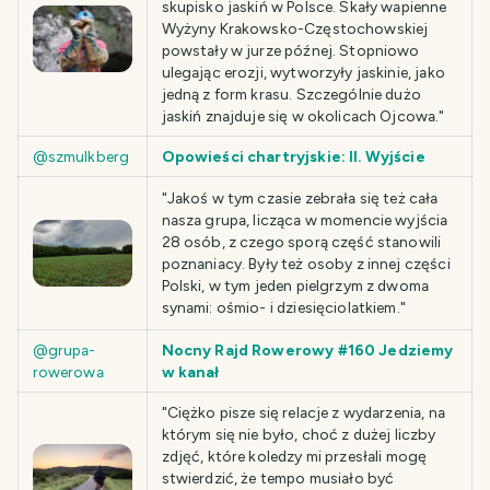
skupisko jaskiń w Polsce. Skały wapienne
Wyżyny Krakowsko-Częstochowskiej
powstały w jurze późnej. Stopniowo
ulegając erozji, wytworzyły jaskinie, jako
jedną z form krasu. Szczególnie dużo
jaskiń znajduje się w okolicach Ojcowa."
@szmulkberg
Opowieści chartryjskie: II. Wyjście
"Jakoś w tym czasie zebrała się też cała
nasza grupa, licząca w momencie wyjścia
28 osób, z czego sporą część stanowili
poznaniacy. Były też osoby z innej części
Polski, w tym jeden pielgrzym z dwoma
synami: ośmio- i dziesięciolatkiem."
@grupa-
Nocny Rajd Rowerowy #160 Jedziemy
rowerowa
w kanał
"Ciężko pisze się relacje z wydarzenia, na
którym się nie było, choć z dużej liczby
zdjęć, które koledzy mi przesłali mogę
stwierdzić, że tempo musiało być