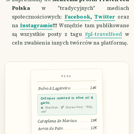
Polska
w "tradycyjnych" mediach
społecznościowych:
Facebook
,
Twitter
oraz
na
Instagramie
!!!
Wszędzie tam publikowane
są wszystkie posty z tagu
#pl-travelfeed
w
celu zwabienia innych twórców na platformę.
MENU
14€
Polvo à Lagareiro
Octopus roasted in olive oil &
garlic
🐙 Shellfish · 🌾 Gluten-free · “POL-
voo”
18€
Cataplana de Marisco
12€
Arroz de Pato