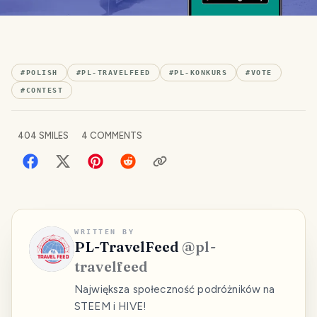
#
POLISH
#
PL-TRAVELFEED
#
PL-KONKURS
#
VOTE
#
CONTEST
404
SMILES
4
COMMENTS
WRITTEN BY
PL-TravelFeed
@
pl-
travelfeed
Największa społeczność podróżników na
STEEM i HIVE!