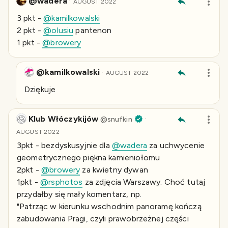
@wadera
·
AUGUST 2022
3 pkt -
@kamilkowalski
2 pkt -
@olusiu
pantenon
1 pkt -
@browery
@kamilkowalski
·
AUGUST 2022
Dziękuje
Klub Włóczykijów
·
@
snufkin
AUGUST 2022
3pkt - bezdyskusyjnie dla
@wadera
za uchwycenie
geometrycznego piękna kamieniołomu
2pkt -
@browery
za kwietny dywan
1pkt -
@rsphotos
za zdjęcia Warszawy. Choć tutaj
przydałby się mały komentarz, np.
"Patrząc w kierunku wschodnim panoramę kończą
zabudowania Pragi, czyli prawobrzeżnej części