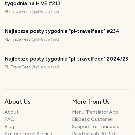
tygodnia na HIVE #213
PL-TravelFeed
@
pl-travelfeed
Najlepsze posty tygodnia "pl-travelfeed" #234
PL-TravelFeed
@
pl-travelfeed
Najlepsze posty tygodnia "pl-travelfeed" 2024/23
PL-TravelFeed
@
pl-travelfeed
About Us
More from Us
About
Menu Translator App
FAQ
ElkDesk: Customer
Blog
Support for founders
Explore Travel Stories
Pawtograph: AI Pet