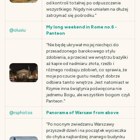
od kontroli totalnej po odpuszczenie
wszystkiego. Nigdy nie umiałam na dłużej
zatrzymać się pośrodku."
My long weekend in Rome no.6 -
@olusiu
Panteon
"Nie będę ukrywał mojej niechęci do
przesadzonego barokowego stylu
zdobienia, a przecież we wnętrzu bazyliki
aż kapie od nadmiaru złota, rzeźb i
różnego rodzaju zdobień, co sprawia, że
moje poczucie gustu niezbyt dobrze
odbiera tamto wnętrze. Jest natomiast w
Rzymie inna świątynia poświęcona nie
jednemu Bogu, ale wszystkim bogom czyli
Panteon."
@rsphotos
Panorama of Warsaw from above
"Po nocnym zwiedzaniu Warszawy
przyszedł dzień i na początek wycieczka
do chyba najbardziej znanego budynku