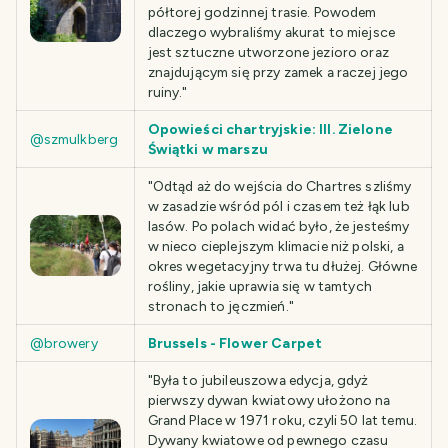
półtorej godzinnej trasie. Powodem
dlaczego wybraliśmy akurat to miejsce
jest sztuczne utworzone jezioro oraz
znajdującym się przy zamek a raczej jego
ruiny."
Opowieści chartryjskie: III. Zielone
@szmulkberg
Świątki w marszu
"Odtąd aż do wejścia do Chartres szliśmy
w zasadzie wśród pól i czasem też łąk lub
lasów. Po polach widać było, że jesteśmy
w nieco cieplejszym klimacie niż polski, a
okres wegetacyjny trwa tu dłużej. Główne
rośliny, jakie uprawia się w tamtych
stronach to jęczmień."
@browery
Brussels - Flower Carpet
"Była to jubileuszowa edycja, gdyż
pierwszy dywan kwiatowy ułożono na
Grand Place w 1971 roku, czyli 50 lat temu.
Dywany kwiatowe od pewnego czasu