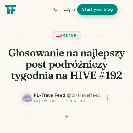
Log in
Start your blog
POLAND
Głosowanie na najlepszy
post podróżniczy
tygodnia na HIVE #192
PL-TravelFeed
@
pl-travelfeed
August 2022
·
7
MIN READ