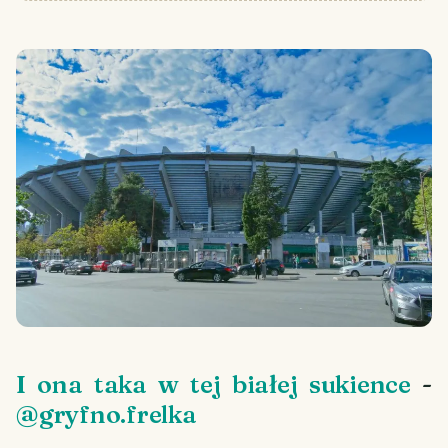
I ona taka w tej białej sukience
-
@gryfno.frelka