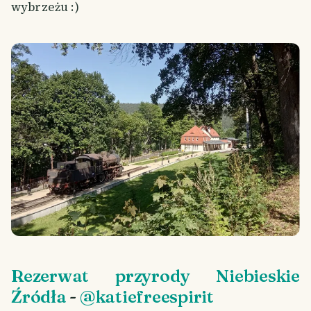
wybrzeżu :)
Rezerwat przyrody Niebieskie
Źródła
-
@katiefreespirit