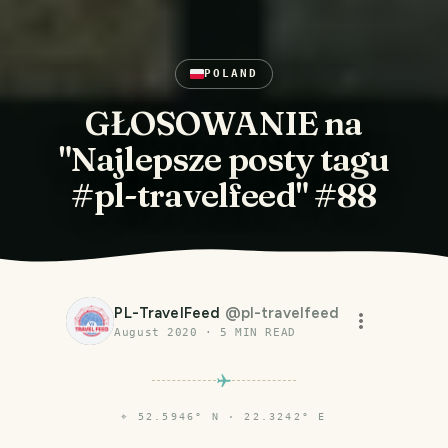
POLAND
GŁOSOWANIE na
"Najlepsze posty tagu
#pl-travelfeed" #88
PL-TravelFeed
@
pl-travelfeed
August 2020
·
5
MIN READ
⌖
52.5946° N · 22.3242° E