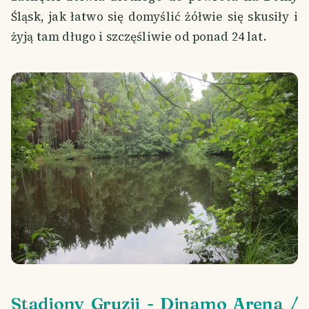
Śląsk, jak łatwo się domyślić żółwie się skusiły i
żyją tam długo i szczęśliwie od ponad 24 lat.
Stadiony Gruzji - Dinamo Arena /