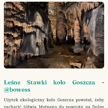
Leśne Stawki koło Goszcza
-
@bowess
Użytek ekologiczny koło Goszcza powstał, żeby
zachęcić żółwia błotnego do powrotu na Dolny