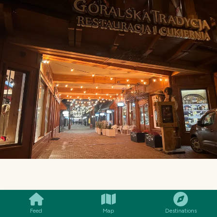
SMILES
COMMENT
SHARE
Feed
Map
Destinations