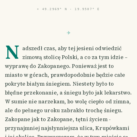
⌖
49.2969° N · 19.9507° E
N
adszedł czas, aby tej jesieni odwiedzić
zimową stolicę Polski, a co za tym idzie –
wyprawę do Zakopanego. Ponieważ jest to
miasto w górach, prawdopodobnie będzie całe
pokryte białym śniegiem. Niestety było to
błędne przekonanie, a śniegu było jak lekarstwo.
W sumie nie narzekam, bo wolę ciepło od zimna,
ale do pełnego uroku zabrakło trochę śniegu.
Zakopane jak to Zakopane, tętni życiem -
przynajmniej najsłynniejsza ulica, Krupówkami