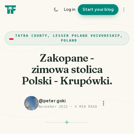
Log in
Start your blog
TATRA COUNTY, LESSER POLAND VOIVODESHIP,
POLAND
Zakopane -
zimowa stolica
Polski - Krupówki.
@
peter.goki
November 2022
·
4
MIN READ