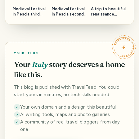
Medieval festival
Medieval festival
A trip to beautiful
in Pescia third
in Pescia second
renaissance
part: Rione Santa
part : Rione San
Ferrara part 2.
Maria and the
Francesco and
The Cathedral
Cathedral.
the San
and the Sebastian
Francesco church.
Pub.
TRAVELFEED · YOUR TURN ·
YOUR TURN
Your
Italy
story deserves a home
like this.
This blog is published with TravelFeed. You could
start yours in minutes, no tech skills needed.
Your own domain and a design this beautiful
AI writing tools, maps and photo galleries
A community of real travel bloggers from day
one