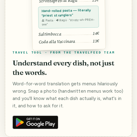
Strozzapreti al Ragù
Hand-rolled pasta — literally
“priest stranglers”
🍝 Pasta · 🥩 Ragù · “strotz-ah-PREH-
tee”
14€
Saltimbocca
13€
Coda alla Vaccinara
TRAVEL TOOL · FROM THE TRAVELFEED TEAM
Understand every dish, not just
the words.
Word-for-word translation gets menus hilariously
wrong. Snap a photo (handwritten menus work too)
and you'll know what each dish actually is, what's in
it, and how to ask for it.