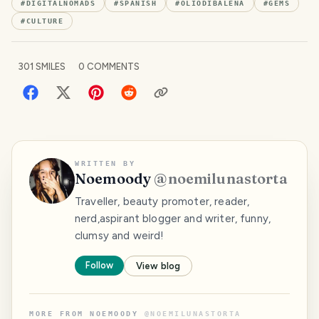
#
DIGITALNOMADS
#
SPANISH
#
OLIODIBALENA
#
GEMS
#
CULTURE
301
SMILES
0
COMMENTS
WRITTEN BY
Noemoody
@
noemilunastorta
Traveller, beauty promoter, reader,
nerd,aspirant blogger and writer, funny,
clumsy and weird!
Follow
View blog
MORE FROM
NOEMOODY
@
NOEMILUNASTORTA