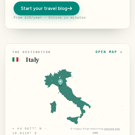
Start your travel blog
From $19/year · Online in minutes
OPEN MAP →
THE DESTINATION
Italy
🇮🇹
⌖
44.0677° N ·
©
Mapbox
©
OpenStreetMap
Improve this
map
10.8120° E