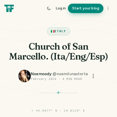
Log in
Start your blog
ITALY
Church of San
Marcello. (Ita/Eng/Esp)
Noemoody
@
noemilunastorta
February 2024
·
4
MIN READ
⌖
44.0677° N · 10.8120° E