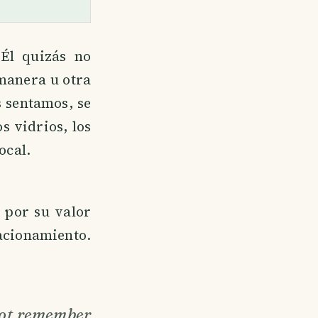
Él quizás no
manera u otra
s sentamos, se
s vidrios, los
ocal.
e por su valor
tacionamiento.
 not remember