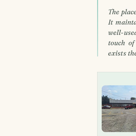
The place
It mainta
well-use
touch of
exists th