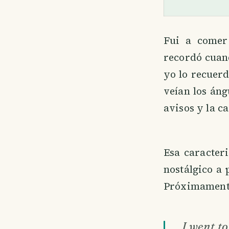
Fui a comer
recordó cuan
yo lo recuerd
veían los áng
avisos y la c
Esa caracteri
nostálgico a 
Próximamente
I went t