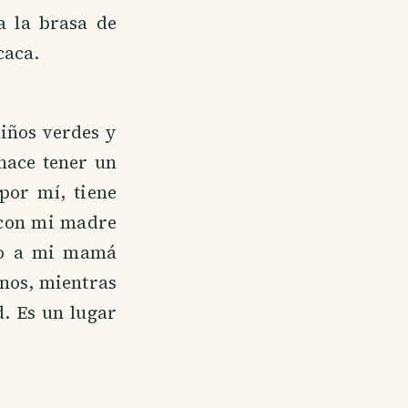
a la brasa de
caca.
liños verdes y
 hace tener un
por mí, tiene
 con mi madre
eo a mi mamá
anos, mientras
. Es un lugar