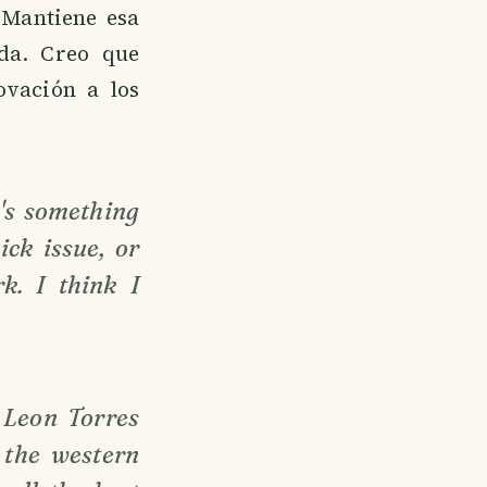
 Mantiene esa
da. Creo que
ovación a los
t's something
ck issue, or
k. I think I
 Leon Torres
n the western