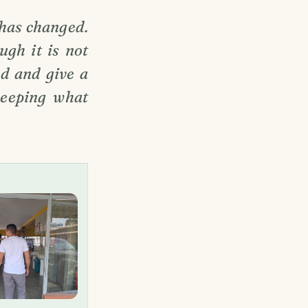
 has changed.
ugh it is not
ed and give a
 keeping what