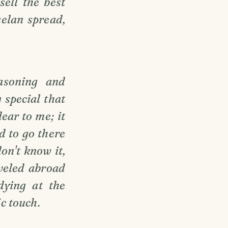
sell the best
uelan spread,
asoning and
 special that
dear to me; it
 to go there
on't know it,
aveled abroad
dying at the
ic touch.