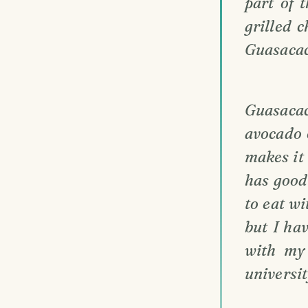
part of t
grilled 
Guasacac
Guasaca
avocado 
makes it 
has good
to eat w
but I ha
with my 
universit