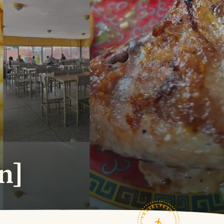
n]
TRAVELFEED · FIELD NOTES ·