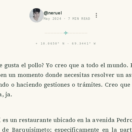
@
neruel
May 2024
·
7
MIN READ
⌖
10.0650° N · 69.3441° W
e gusta el pollo? Yo creo que a todo el mundo. 
en un momento donde necesitas resolver un as
ando o haciendo gestiones o trámites. Creo que
a, ja.
ri es un restaurante ubicado en la avenida Pedr
 de Barquisimeto; específicamente en la part