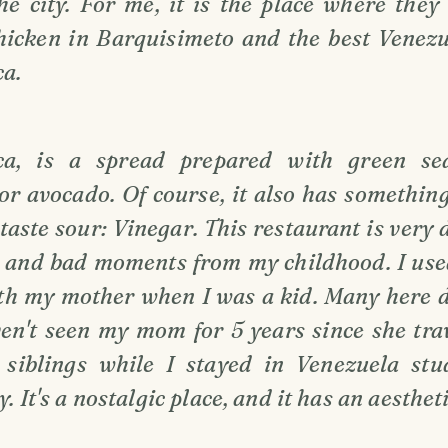
he city. For me, it is the place where they 
chicken in Barquisimeto and the best Venez
a.
ca, is a spread prepared with green se
or avocado. Of course, it also has something
taste sour: Vinegar. This restaurant is very 
 and bad moments from my childhood. I used
ith my mother when I was a kid. Many here d
ven't seen my mom for 5 years since she tr
siblings while I stayed in Venezuela stu
y. It's a nostalgic place, and it has an aesthet