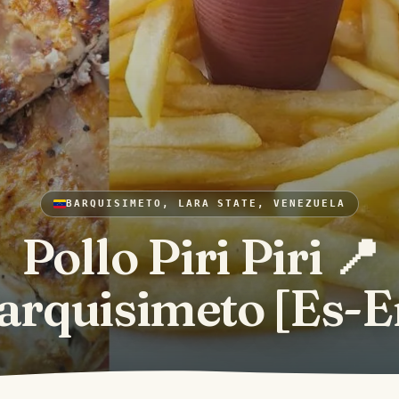
BARQUISIMETO, LARA STATE, VENEZUELA
Pollo Piri Piri 📍
arquisimeto [Es-E