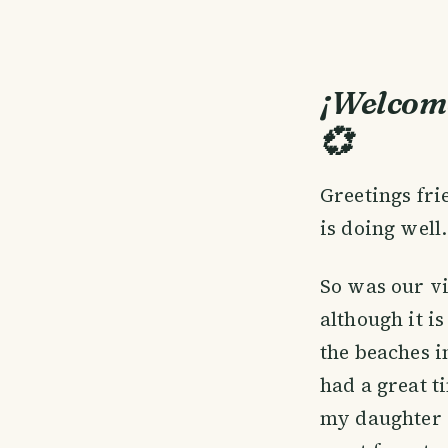
¡Welcome
💞
Greetings fri
is doing well.
So was our vi
although it i
the beaches i
had a great t
my daughter 