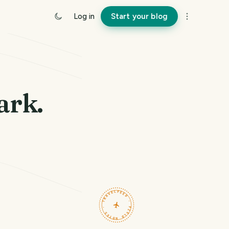
Log in
Start your blog
ark.
TRAVELFEED · FIELD NOTES ·