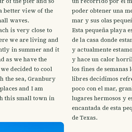
ur of the pier and so
un recorrido por el m
a better view of the
poder obtener una me
mall waves.
mar y sus olas peque
ach is very close to
Esta pequeña playa e
ere we are living and
de la casa donde est
ntly in summer and it
y actualmente estamo
nd as we have the
y hace un calor horr
we decided to cool
los fines de semanas 
ith the sea, Granbury
libres decidimos ref
 places and I am
poco con el mar, gra
h this small town in
lugares hermosos y e
encantada de esta pe
de Texas.