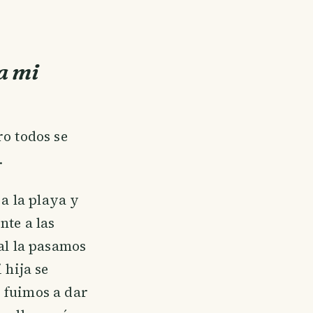
a mi
o todos se
.
 a la playa y
nte a las
al la pasamos
 hija se
 fuimos a dar