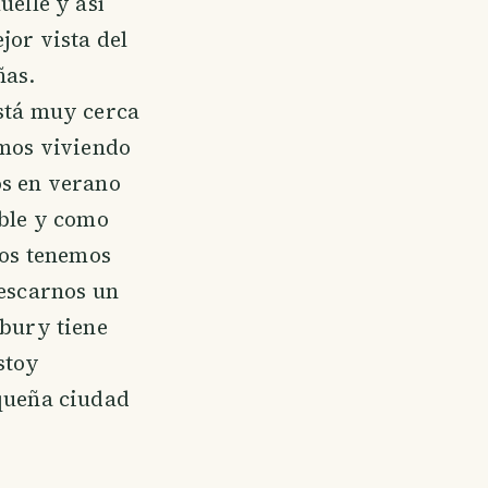
uelle y así
jor vista del
ñas.
stá muy cerca
amos viviendo
s en verano
ible y como
los tenemos
rescarnos un
nbury tiene
stoy
queña ciudad