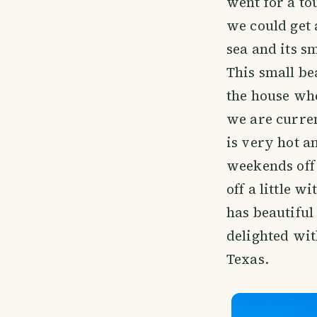
went for a to
we could get 
sea and its s
This small be
the house wh
we are curre
is very hot a
weekends off 
off a little w
has beautiful
delighted wit
Texas.