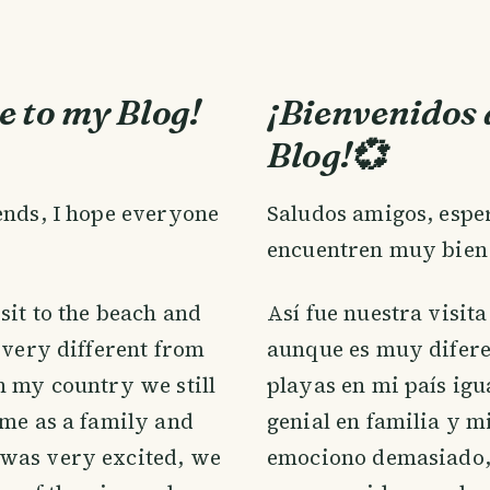
 to my Blog!
¡Bienvenidos 
Blog!💞
ends, I hope everyone
Saludos amigos, esper
encuentren muy bien
sit to the beach and
Así fue nuestra visita
s very different from
aunque es muy difere
n my country we still
playas en mi país igu
ime as a family and
genial en familia y mi
was very excited, we
emociono demasiado,