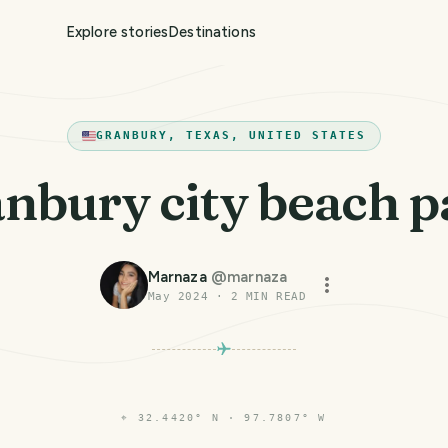
Explore stories
Destinations
GRANBURY, TEXAS, UNITED STATES
nbury city beach p
Marnaza
@
marnaza
May 2024
·
2
MIN READ
⌖
32.4420° N · 97.7807° W