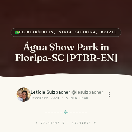
FLORIANÓPOLIS, SANTA CATARINA, BRAZIL
Água Show Park in
Floripa-SC [PTBR-EN]
Letícia Sulzbacher
@
lesulzbacher
December 2024
·
5
MIN READ
⌖
27.4444° S · 48.4196° W