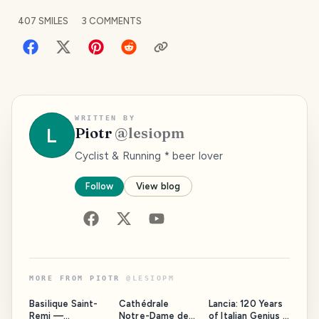
407
SMILES
3
COMMENTS
WRITTEN BY
L
Piotr
@
lesiopm
Cyclist & Running * beer lover
Follow
View blog
MORE FROM
PIOTR
@
LESIOPM
Basilique Saint-
Cathédrale
Lancia: 120 Years
Remi —
Notre-Dame de
of Italian Genius –