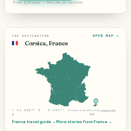
From $19/year · Online in minutes
OPEN MAP →
THE DESTINATION
Corsica, France
🇫🇷
⌖
42.6887° N · 9.3957°
©
Mapbox
©
OpenStreetMap
Improve this
map
E
France
travel guide →
More stories from
France
→