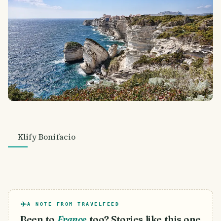
Klify Bonifacio
A NOTE FROM TRAVELFEED
Been to
France
too? Stories like this one