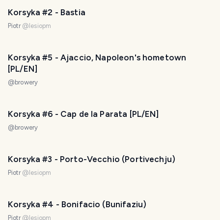
Korsyka #2 - Bastia
Piotr
@
lesiopm
Korsyka #5 - Ajaccio, Napoleon's hometown
[PL/EN]
@
browery
Korsyka #6 - Cap de la Parata [PL/EN]
@
browery
Korsyka #3 - Porto-Vecchio (Portivechju)
Piotr
@
lesiopm
Korsyka #4 - Bonifacio (Bunifaziu)
Piotr
@
lesiopm