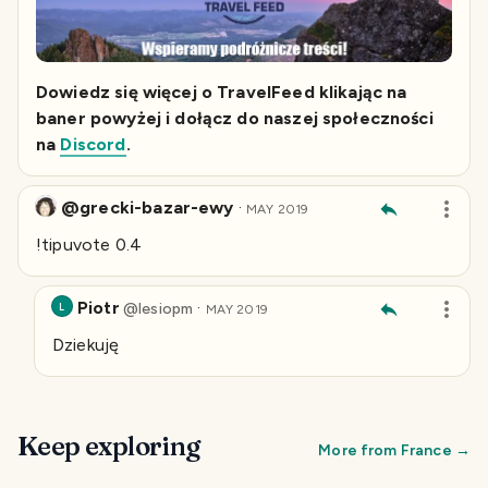
Dowiedz się więcej o TravelFeed klikając na
baner powyżej i dołącz do naszej społeczności
na
Discord
.
@grecki-bazar-ewy
·
MAY 2019
!tipuvote 0.4
Piotr
·
@
lesiopm
L
MAY 2019
Dziekuję
Keep exploring
More from
France
→