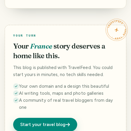
zatrzymana w
Reims — Królowa
Visit in Autoworld
czasie cisza
gotyckich katedr
Brussels
TRAVELFEED · YOUR TURN ·
YOUR TURN
Your
France
story deserves a
home like this.
This blog is published with TravelFeed. You could
start yours in minutes, no tech skills needed.
Your own domain and a design this beautiful
AI writing tools, maps and photo galleries
A community of real travel bloggers from day
one
Start your travel blog