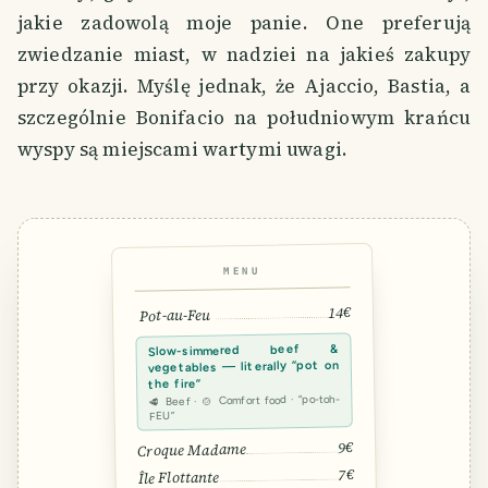
jakie zadowolą moje panie. One preferują
zwiedzanie miast, w nadziei na jakieś zakupy
przy okazji. Myślę jednak, że Ajaccio, Bastia, a
szczególnie Bonifacio na południowym krańcu
wyspy są miejscami wartymi uwagi.
MENU
14€
Pot-au-Feu
Slow-simmered beef &
vegetables — literally “pot on
the fire”
🥩 Beef · 🍲 Comfort food · “po-toh-
FEU”
9€
Croque Madame
7€
Île Flottante