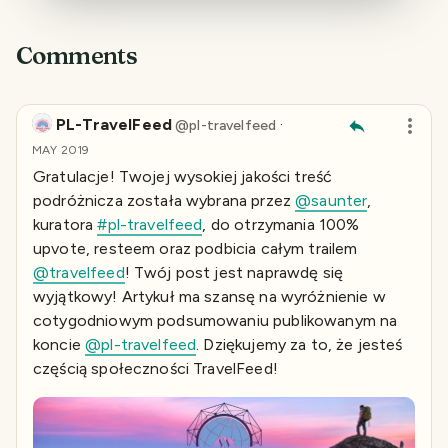
Comments
PL-TravelFeed
·
@
pl-travelfeed
MAY 2019
Gratulacje! Twojej wysokiej jakości treść
podróżnicza została wybrana przez
@saunter
,
kuratora
#pl-travelfeed
, do otrzymania 100%
upvote, resteem oraz podbicia całym trailem
@travelfeed
! Twój post jest naprawdę się
wyjątkowy! Artykuł ma szansę na wyróżnienie w
cotygodniowym podsumowaniu publikowanym na
koncie
@pl-travelfeed
. Dziękujemy za to, że jesteś
częścią społeczności TravelFeed!