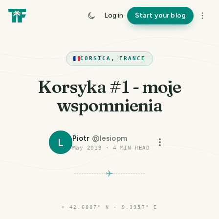
Log in
Start your blog
CORSICA, FRANCE
Korsyka #1 - moje
wspomnienia
Piotr
@
lesiopm
L
May 2019
·
4
MIN READ
⌖
42.6887° N · 9.3957° E