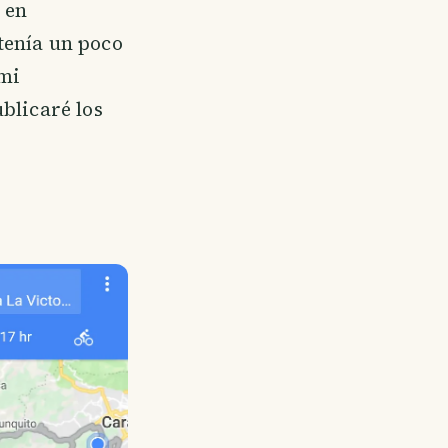
 en
tenía un poco
 mi
blicaré los