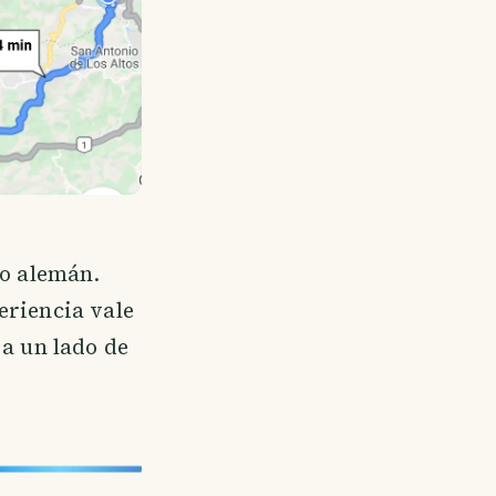
lo alemán.
eriencia vale
 a un lado de