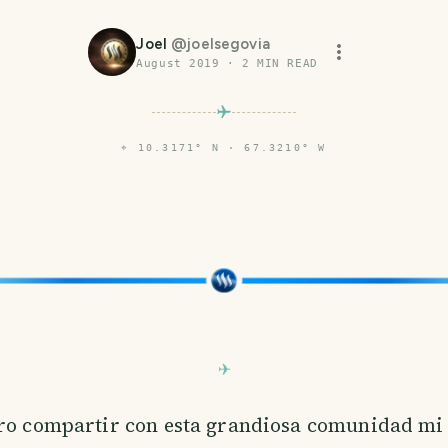
Joel
@
joelsegovia
August 2019
·
2
MIN READ
⌖
10.3171° N · 67.3210° W
ro compartir con esta grandiosa comunidad mi 