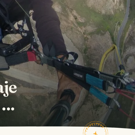
aje
..
TRAVELFEED · FIELD NOTES ·