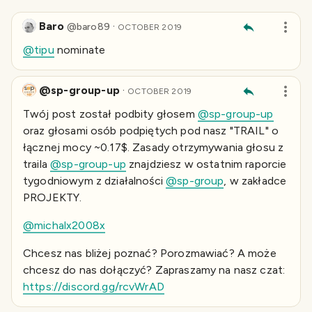
Baro
·
@
baro89
OCTOBER 2019
@tipu
nominate
@sp-group-up
·
OCTOBER 2019
Twój post został podbity głosem
@sp-group-up
oraz głosami osób podpiętych pod nasz "TRAIL" o
łącznej mocy ~0.17$. Zasady otrzymywania głosu z
traila
@sp-group-up
znajdziesz w ostatnim raporcie
tygodniowym z działalności
@sp-group
, w zakładce
PROJEKTY.
@michalx2008x
Chcesz nas bliżej poznać? Porozmawiać? A może
chcesz do nas dołączyć? Zapraszamy na nasz czat:
https://discord.gg/rcvWrAD