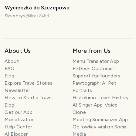
Wycieczka do Szczepowa
Slavo Heys
@
ilodz24hd
About Us
More from Us
About
Menu Translator App
FAQ
ElkDesk: Customer
Blog
Support for founders
Explore Travel Stories
Pawtograph: AI Pet
Newsletter
Portraits
How to Start a Travel
Histolumo: Learn History
Blog
AI Singer App: Voice
Get our App
Clone
Monetization
Meeting Summarizer App
Help Center
Go lowkey viral on Social
AI Blogger
Media