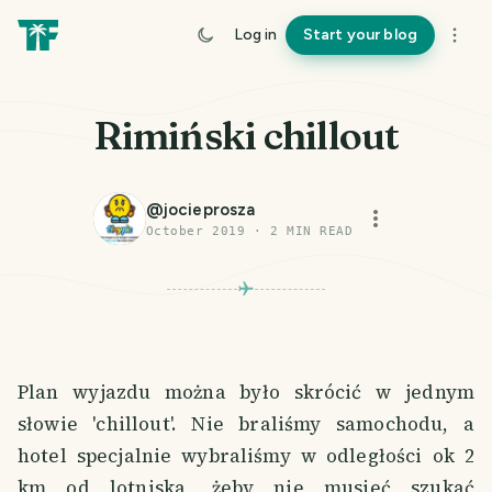
Log in
Start your blog
Rimiński chillout
@
jocieprosza
October 2019
·
2
MIN READ
Plan wyjazdu można było skrócić w jednym
słowie 'chillout'. Nie braliśmy samochodu, a
hotel specjalnie wybraliśmy w odległości ok 2
km od lotniska, żeby nie musieć szukać