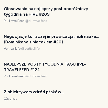
Głosowanie na najlepszy post podróżniczy
tygodnia na HIVE #209
PL-TravelFeed
@
pl-travelfeed
Negocjacje to raczej improwizacja, niźli nauka...
(Dominikana z plecakiem #20)
Vertical Life
@
verticallife
NAJLEPSZE POSTY TYGODNIA TAGU #PL-
TRAVELFEED #124
PL-TravelFeed
@
pl-travelfeed
Z obiektywem wśród ptaków...
@
pignys