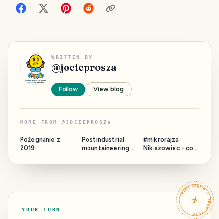
WRITTEN BY
@
jocieprosza
Follow
View blog
MORE FROM
@
JOCIEPROSZA
Pożegnanie z
Postindustrial
#mikrorajza
2019
mountaineering
Nikiszowiec - co
Spoil-tip "Skalny"
warto zobaczyć?
in Łaziska
TRAVELFEED · YOUR TURN ·
YOUR TURN