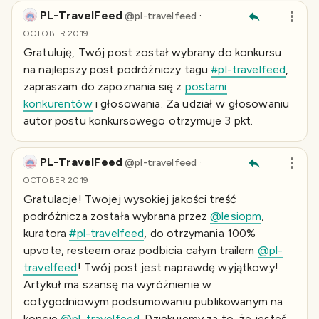
PL-TravelFeed
·
@
pl-travelfeed
OCTOBER 2019
Gratuluję, Twój post został wybrany do konkursu
na najlepszy post podróżniczy tagu
#pl-travelfeed
,
zapraszam do zapoznania się z
postami
konkurentów
i głosowania. Za udział w głosowaniu
autor postu konkursowego otrzymuje 3 pkt.
PL-TravelFeed
·
@
pl-travelfeed
OCTOBER 2019
Gratulacje! Twojej wysokiej jakości treść
podróżnicza została wybrana przez
@lesiopm
,
kuratora
#pl-travelfeed
, do otrzymania 100%
upvote, resteem oraz podbicia całym trailem
@pl-
travelfeed
! Twój post jest naprawdę wyjątkowy!
Artykuł ma szansę na wyróżnienie w
cotygodniowym podsumowaniu publikowanym na
koncie
@pl-travelfeed
. Dziękujemy za to, że jesteś