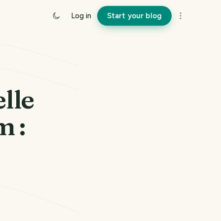
Log in
Start your blog
lle
m :