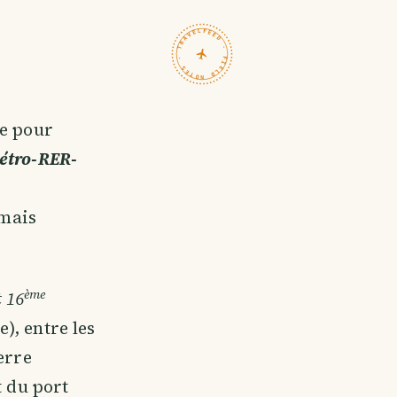
TRAVELFEED · FIELD NOTES ·
ue pour
étro-RER-
 mais
ème
t 16
e), entre les
erre
t du port