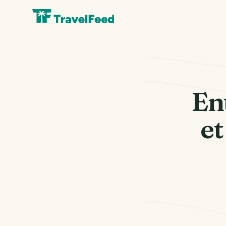
En
et