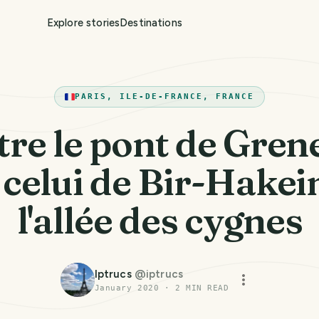
Explore stories
Destinations
PARIS, ILE-DE-FRANCE, FRANCE
tre le pont de Grene
 celui de Bir-Hakei
l'allée des cygnes
Iptrucs
@
iptrucs
January 2020
·
2
MIN READ