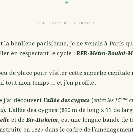
⌖
48.8555° N · 2.2875° E
t la banlieue parisienne, je ne venais à Paris q
ller en respectant le cycle :
RER-Métro-Boulot-M
 peu de place pour visiter cette superbe capitale
i tout mon temps ... et j'en profite.
ème
e j'ai découvert
l'allée des cygnes
(
entre les 15
e
ts
). L’allée des cygnes (890 m de long x 11 de larg
elle
et de
Bir-Hakeim
, est une longue bande de t
construite en 1827 dans le cadre de l’aménagemen