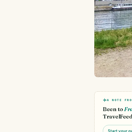
A NOTE FRO
Been to
Fr
TravelFeed
Start your o