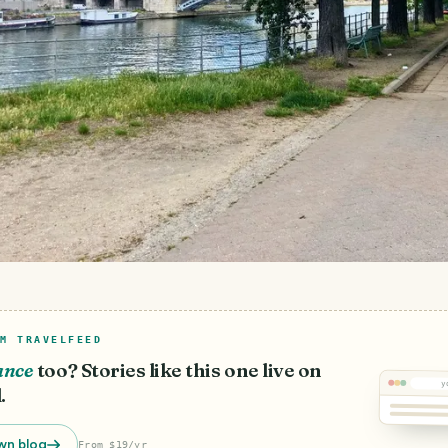
M TRAVELFEED
ance
too? Stories like this one live on
y
.
wn blog
From $19/yr