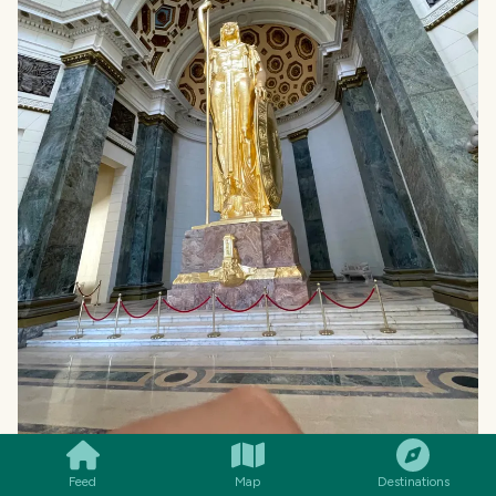
SMILES
COMMENT
SHARE
Feed
Map
Destinations