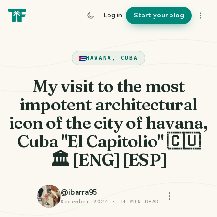
Log in
Start your blog
HAVANA, CUBA
My visit to the most
impotent architectural
icon of the city of havana,
Cuba "El Capitolio" 🇨🇺
🏛 [ENG] [ESP]
@
ibarra95
December 2024
·
14
MIN READ