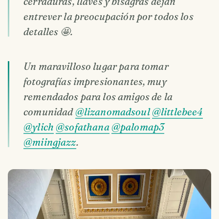
cerraduras, llaves y bisagras dejan
entrever la preocupación por todos los
detalles 🤩.
Un maravilloso lugar para tomar
fotografías impresionantes, muy
remendados para los amigos de la
comunidad
@lizanomadsoul
@littlebee4
@ylich
@sofathana
@palomap3
@miingjazz
.