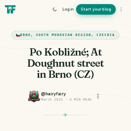
Log in
Start your blog
BRNO, SOUTH MORAVIAN REGION, CZECHIA
Po Kobližné; At
Doughnut street
in Brno (CZ)
@
hairyfairy
March 2025
·
4
MIN READ