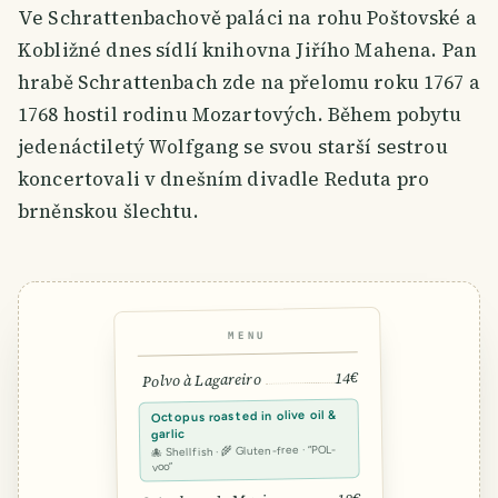
Ve Schrattenbachově paláci na rohu Poštovské a
Kobližné dnes sídlí knihovna Jiřího Mahena. Pan
hrabě Schrattenbach zde na přelomu roku 1767 a
1768 hostil rodinu Mozartových. Během pobytu
jedenáctiletý Wolfgang se svou starší sestrou
koncertovali v dnešním divadle Reduta pro
brněnskou šlechtu.
MENU
14€
Polvo à Lagareiro
Octopus roasted in olive oil &
garlic
🐙 Shellfish · 🌾 Gluten-free · “POL-
voo”