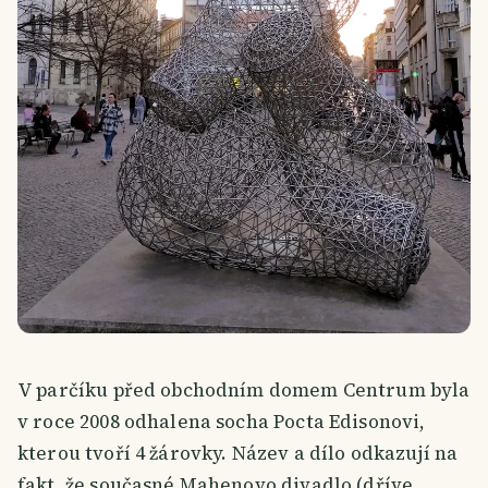
V parčíku před obchodním domem Centrum byla
v roce 2008 odhalena socha Pocta Edisonovi,
kterou tvoří 4 žárovky. Název a dílo odkazují na
fakt, že současné Mahenovo divadlo (dříve