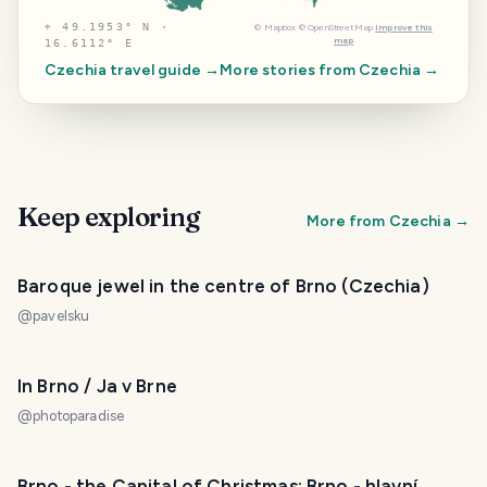
⌖
49.1953° N ·
©
Mapbox
©
OpenStreetMap
Improve this
map
16.6112° E
Czechia
travel guide →
More stories from
Czechia
→
Keep exploring
More from
Czechia
→
Baroque jewel in the centre of Brno (Czechia)
@
pavelsku
In Brno / Ja v Brne
@
photoparadise
Brno - the Capital of Christmas; Brno - hlavní