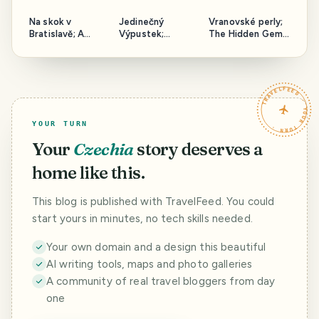
Na skok v
Jedinečný
Vranovské perly;
Bratislavě; A
Výpustek;
The Hidden Gems
Quick Stop in
Vypustek - The
of Vranov
Bratislava
Unique Cave
TRAVELFEED · YOUR TURN ·
YOUR TURN
Your
Czechia
story deserves a
home like this.
This blog is published with TravelFeed. You could
start yours in minutes, no tech skills needed.
Your own domain and a design this beautiful
AI writing tools, maps and photo galleries
A community of real travel bloggers from day
one