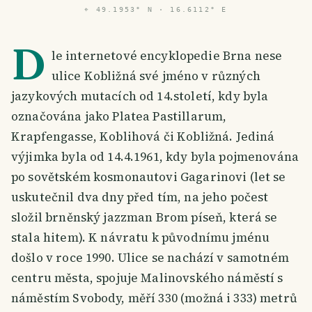
⌖
49.1953° N · 16.6112° E
D
le internetové encyklopedie Brna nese
ulice Kobližná své jméno v různých
jazykových mutacích od 14.století, kdy byla
označována jako Platea Pastillarum,
Krapfengasse, Koblihová či Kobližná. Jediná
výjimka byla od 14.4.1961, kdy byla pojmenována
po sovětském kosmonautovi Gagarinovi (let se
uskutečnil dva dny před tím, na jeho počest
složil brněnský jazzman Brom píseň, která se
stala hitem). K návratu k původnímu jménu
došlo v roce 1990. Ulice se nachází v samotném
centru města, spojuje Malinovského náměstí s
náměstím Svobody, měří 330 (možná i 333) metrů