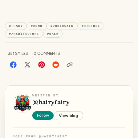
#
CESKY
#
BRNO
#
PHOTOWALK
#
HISTORY
#
ARCHITECTURE
#
WALK
351
SMILES
0
COMMENTS
WRITTEN BY
@
hairyfairy
Follow
View blog
MORE FROM
@
HAIRYFAIRY