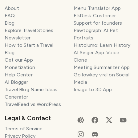
About
Menu Translator App
FAQ
ElkDesk: Customer
Blog
Support for founders
Explore Travel Stories
Pawtograph: AI Pet
Newsletter
Portraits
How to Start a Travel
Histolumo: Learn History
Blog
AI Singer App: Voice
Get our App
Clone
Monetization
Meeting Summarizer App
Help Center
Go lowkey viral on Social
AI Blogger
Media
Travel Blog Name Ideas
Image to 3D App
Generator
TravelFeed vs WordPress
Legal & Contact
Terms of Service
Privacy Policy