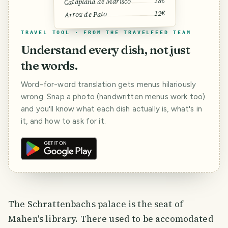
18€
Cataplana de Marisco
12€
Arroz de Pato
TRAVEL TOOL · FROM THE TRAVELFEED TEAM
Understand every dish, not just
the words.
Word-for-word translation gets menus hilariously
wrong. Snap a photo (handwritten menus work too)
and you'll know what each dish actually is, what's in
it, and how to ask for it.
The Schrattenbachs palace is the seat of
Mahen's library. There used to be accomodated