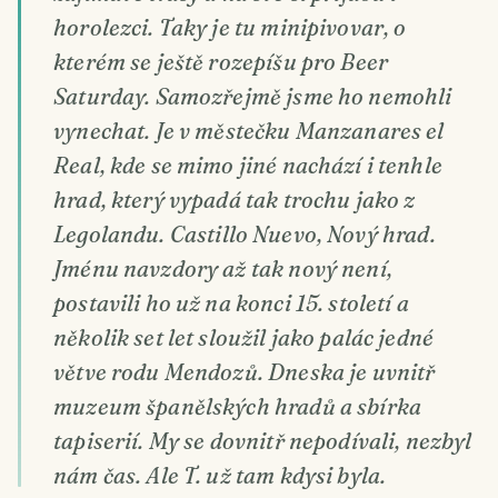
horolezci. Taky je tu minipivovar, o
kterém se ještě rozepíšu pro Beer
Saturday. Samozřejmě jsme ho nemohli
vynechat. Je v městečku Manzanares el
Real, kde se mimo jiné nachází i tenhle
hrad, který vypadá tak trochu jako z
Legolandu.
Castillo Nuevo
, Nový hrad.
Jménu navzdory až tak nový není,
postavili ho už na konci 15. století a
několik set let sloužil jako palác jedné
větve rodu Mendozů. Dneska je uvnitř
muzeum španělských hradů a sbírka
tapiserií. My se dovnitř nepodívali, nezbyl
nám čas. Ale T. už tam kdysi byla.