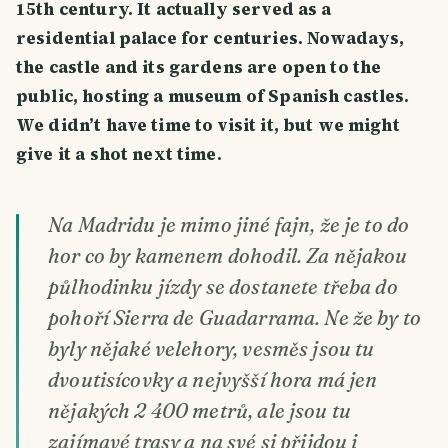
15th century. It actually served as a
residential palace for centuries. Nowadays,
the castle and its gardens are open to the
public, hosting a museum of Spanish castles.
We didn’t have time to visit it, but we might
give it a shot next time.
Na Madridu je mimo jiné fajn, že je to do
hor co by kamenem dohodil. Za nějakou
půlhodinku jízdy se dostanete třeba do
pohoří Sierra de Guadarrama. Ne že by to
byly nějaké velehory, vesměs jsou tu
dvoutisícovky a nejvyšší hora má jen
nějakých 2 400 metrů, ale jsou tu
zajímavé trasy a na své si přijdou i