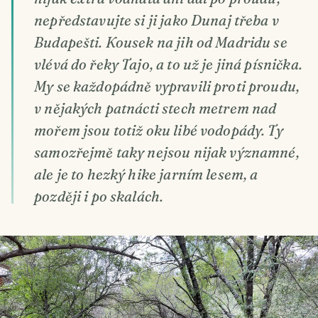
nepředstavujte si ji jako Dunaj třeba v
Budapešti. Kousek na jih od Madridu se
vlévá do řeky Tajo, a to už je jiná písnička.
My se každopádně vypravili proti proudu,
v nějakých patnácti stech metrem nad
mořem jsou totiž oku libé vodopády. Ty
samozřejmě taky nejsou nijak významné,
ale je to hezký hike jarním lesem, a
později i po skalách.