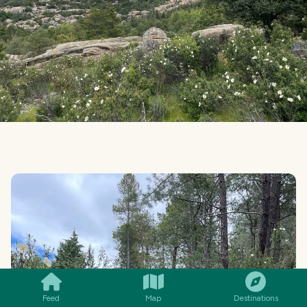
SMILES
COMMENT
SHARE
Feed
Map
Destinations