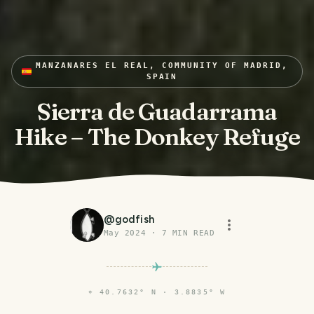
MANZANARES EL REAL, COMMUNITY OF MADRID,
SPAIN
Sierra de Guadarrama
Hike – The Donkey Refuge
@
godfish
May 2024
·
7
MIN READ
⌖
40.7632° N · 3.8835° W