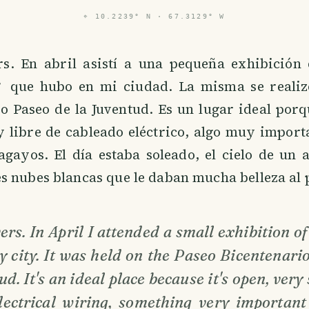
⌖
10.2239° N · 67.3129° W
rs. En abril asistí a una pequeña exhibición
 que hubo en mi ciudad. La misma se realiz
o Paseo de la Juventud. Es un lugar ideal porq
 libre de cableado eléctrico, algo muy importa
gayos. El día estaba soleado, el cielo de un 
 nubes blancas que le daban mucha belleza al p
ers. In April I attended a small exhibition of
y city. It was held on the Paseo Bicentenari
ud. It's an ideal place because it's open, ver
electrical wiring, something very importan