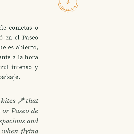
TRAVELFEED · FIELD NOTES ·
 de cometas o
ó en el Paseo
ue es abierto,
nte a la hora
azul intenso y
aisaje.
 kites 🪁 that
o or Paseo de
y spacious and
t when flying