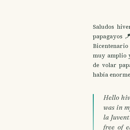
Saludos hive
papagayos 🪁
Bicentenario 
muy amplio y
de volar papa
había enormes
Hello hiv
was in m
la Juvent
free of 