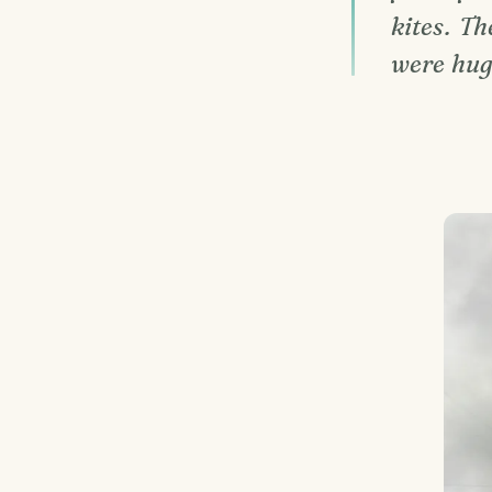
kites. T
were huge