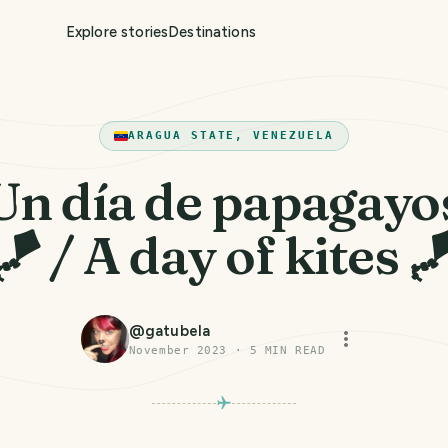
Explore stories
Destinations
ARAGUA STATE, VENEZUELA
Un día de papagayo
🪁 / A day of kites 
@
gatubela
November 2023
·
5
MIN READ