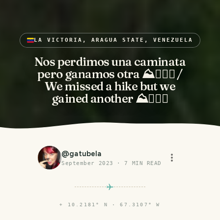
LA VICTORIA, ARAGUA STATE, VENEZUELA
Nos perdimos una caminata
pero ganamos otra ⛰️🏃🏻‍♀️ /
We missed a hike but we
gained another ⛰️🏃🏻‍♀️
@
gatubela
September 2023
·
7
MIN READ
⌖
10.2181° N · 67.3107° W