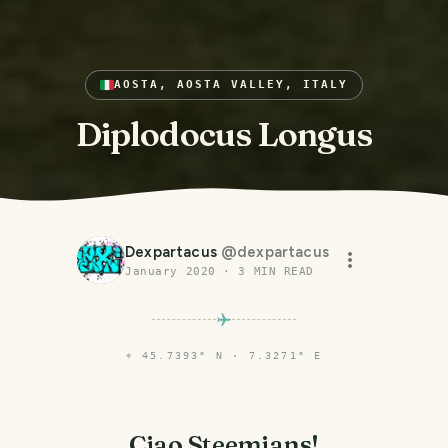
AOSTA, AOSTA VALLEY, ITALY
Diplodocus Longus
Dexpartacus
@
dexpartacus
January 2020
·
3
MIN READ
⌖
45.7393° N · 7.3271° E
Ciao Steemians!