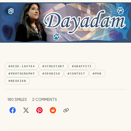
#
HIVE-184784
#
STREETART
#
GRAFFITI
#
PHOTOGRAPHY
#
SPANISH
#
CONTEST
#
POB
#
NEOXIAN
180
SMILES
2
COMMENTS