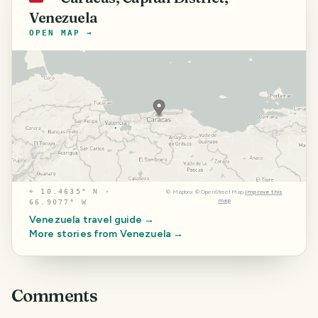
Venezuela
OPEN MAP →
⌖
10.4635° N ·
©
Mapbox
©
OpenStreetMap
Improve this
map
66.9077° W
Venezuela
travel guide →
More stories from
Venezuela
→
Comments