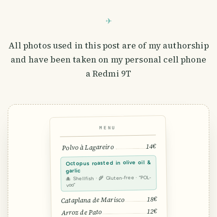
All photos used in this post are of my authorship
and have been taken on my personal cell phone
a Redmi 9T
MENU
14€
Polvo à Lagareiro
Octopus roasted in olive oil &
garlic
🐙 Shellfish · 🌾 Gluten-free · “POL-
voo”
18€
Cataplana de Marisco
12€
Arroz de Pato