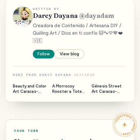
WRITTEN BY
Darcy Dayana
@
dayadam
Creadora de Contenido / Artesana DIY /
Quilling Art / Dios en ti confío 🐱🐾💛💙❤️
🇻🇪
Follow
View blog
MORE FROM
DARCY DAYANA
@
DAYADAM
Beauty and Color
A Morrocoy
Génesis Street
Art Caracas-
Rooster a Totem
Art Caracas-
Venezuela
and a Child Street
Venezuela
[Eng/Esp]
Art Caracas-
[Eng/Esp]
Venezuela
[Eng/Esp]
TRAVELFEED · YOUR TURN ·
YOUR TURN