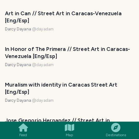
Art in Can // Street Art in Caracas-Venezuela
[Eng/Esp]
Darcy Dayana
@
dayadam
In Honor of The Primera // Street Art in Caracas-
Venezuela [Eng/Esp]
Darcy Dayana
@
dayadam
Muralism with identity in Caracas Street Art
[Eng/Esp]
Darcy Dayana
@
dayadam
SMILES
COMMENT
SHARE
Jose Gregorio Hernandez // Street Art in
Caracas-Venezuela [Eng/Esp]
Feed
Map
Destinations
Darcy Dayana
@
dayadam