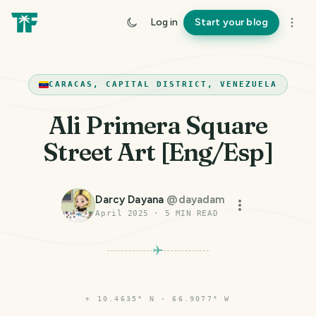
Log in
Start your blog
CARACAS, CAPITAL DISTRICT, VENEZUELA
Ali Primera Square
Street Art [Eng/Esp]
Darcy Dayana
@
dayadam
April 2025
·
5
MIN READ
⌖
10.4635° N · 66.9077° W