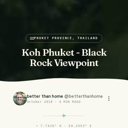
PHUKET PROVINCE, THAILAND
Koh Phuket - Black
Rock Viewpoint
better than home
@
betterthanhome
October 2018
·
4
MIN READ
⌖
7.7838° N · 98.2993° E