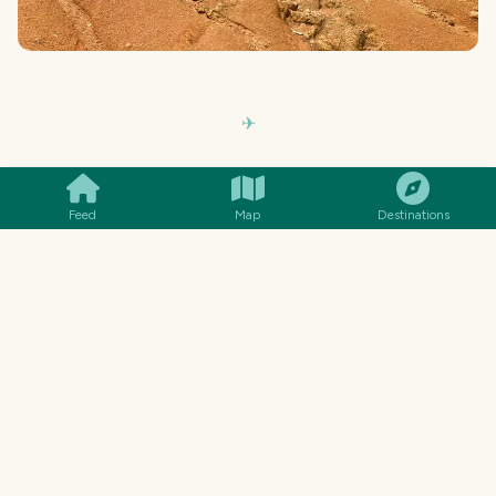
SMILES
COMMENT
SHARE
Long story short, the first way was absolutely
wrong and cost me lots of energy and sweat. I
Feed
Map
Destinations
then took the other way and ended up at a spot
which seemed to be the
Black Rock
, but wasn´t.
Anyway I had almost the same view onto the Hai
Narn Beach and took some nice photos from up
there. Since a knew I had to go the whole way
back and also wanted to visit the Nui Beach I
decided to not longer search for that
Black
Rock
thing.