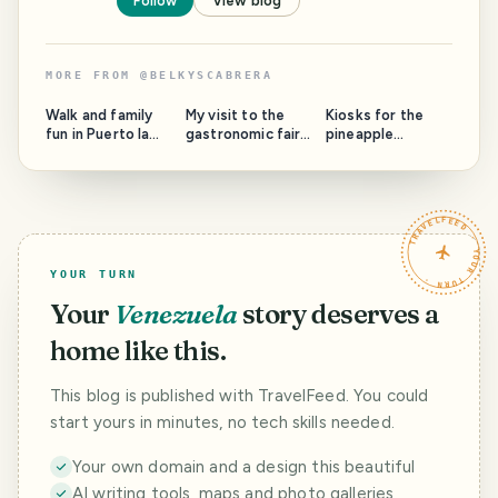
Follow
View blog
MORE FROM
@
BELKYSCABRERA
Walk and family
My visit to the
Kiosks for the
fun in Puerto la
gastronomic fair
pineapple
Cruz [Eng - Esp]
at the Ayacucho
industry; a cozy
Park (Eng - Esp)
place for fun and
recreation in the
park (Eng - Esp)
TRAVELFEED · YOUR TURN ·
YOUR TURN
Your
Venezuela
story deserves a
home like this.
This blog is published with TravelFeed. You could
start yours in minutes, no tech skills needed.
Your own domain and a design this beautiful
AI writing tools, maps and photo galleries