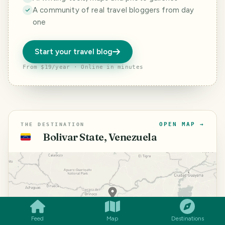
A community of real travel bloggers from day
one
Start your travel blog
From $19/year · Online in minutes
OPEN MAP →
THE DESTINATION
Bolivar State, Venezuela
🇻🇪
SMILES
COMMENT
SHARE
Feed
Map
Destinations