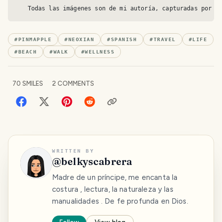
   Todas las imágenes son de mi autoría, capturadas por u
#
PINMAPPLE
#
NEOXIAN
#
SPANISH
#
TRAVEL
#
LIFE
#
BEACH
#
WALK
#
WELLNESS
70
SMILES
2
COMMENTS
WRITTEN BY
@
belkyscabrera
Madre de un príncipe, me encanta la
costura , lectura, la naturaleza y las
manualidades . De fe profunda en Dios.