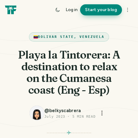
Log in
Start your blog
BOLIVAR STATE, VENEZUELA
Playa la Tintorera: A
destination to relax
on the Cumanesa
coast (Eng - Esp)
@
belkyscabrera
July 2023
·
5
MIN READ