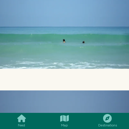
SMILES
COMMENT
SHARE
Feed
Map
Destinations