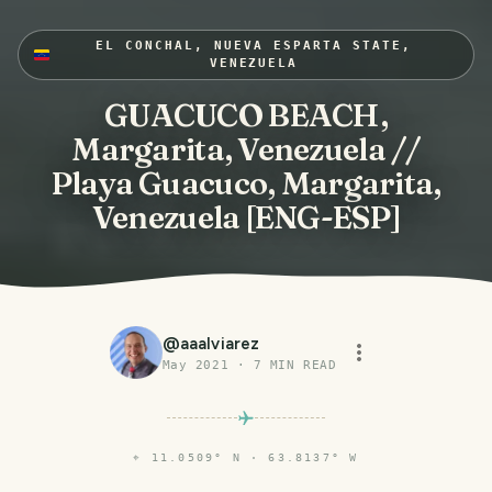
EL CONCHAL, NUEVA ESPARTA STATE,
VENEZUELA
GUACUCO BEACH,
Margarita, Venezuela //
Playa Guacuco, Margarita,
Venezuela [ENG-ESP]
@
aaalviarez
May 2021
·
7
MIN READ
⌖
11.0509° N · 63.8137° W