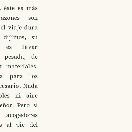
, éste es más
razones son
 el viaje dura
dijimos, su
n es llevar
 pesada, de
y materiales.
ea para los
ecesario. Nada
bles ni aire
eñor. Pero sí
 acogedores
s al pie del