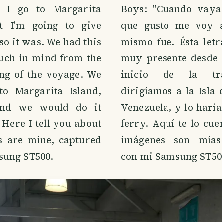
 I go to Margarita
Boys: "Cuando vaya
t I'm going to give
que gusto me voy a
so it was. We had this
mismo fue. Ésta letr
uch in mind from the
muy presente desde 
ng of the voyage. We
inicio de la tr
to Margarita Island,
dirigíamos a la Isla
and we would do it
Venezuela, y lo harí
 Here I tell you about
ferry. Aquí te lo cue
es are mine, captured
imágenes son mías
sung ST500.
con mi Samsung ST50