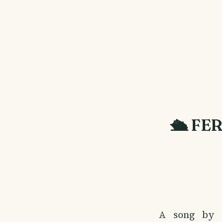
🛳 FER
A song by B