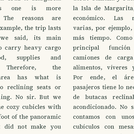
his one is more
la Isla de Margarita
. The reasons are
económico. Las 
example, the trip lasts
varias, por ejemplo,
 we said, its main
más tiempo. Como 
to carry heavy cargo
principal funció
od, supplies and
camiones de carga
. Therefore, the
alimentos, víveres 
area has what is
Por ende, el ár
o reclining seats or
pasajeros tiene lo n
ning. No sir. But we
de butacas reclina
e cozy cubicles with
acondicionado. No s
 foot of the panoramic
contamos con unos
t did not make you
cubículos con mesa