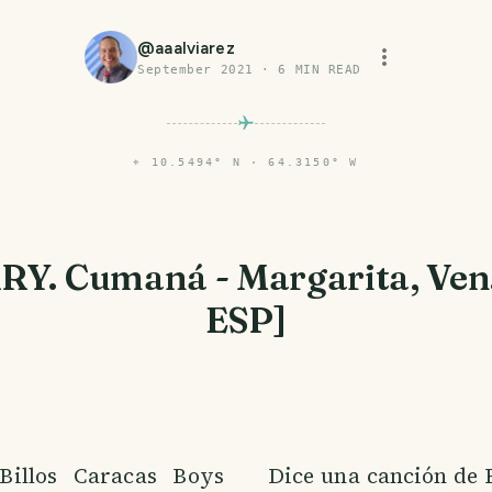
@
aaalviarez
September 2021
·
6
MIN READ
⌖
10.5494° N · 64.3150° W
RY. Cumaná - Margarita, Ven
ESP]
illos Caracas Boys
Dice una canción de 