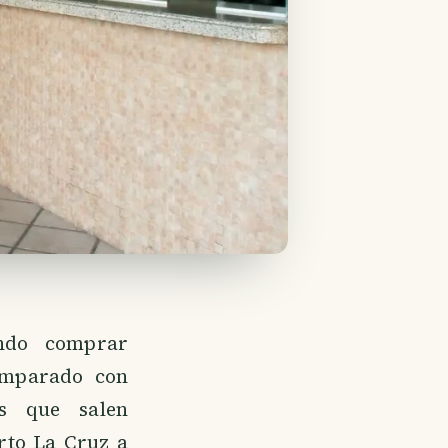
ando comprar
omparado con
es que salen
to La Cruz a