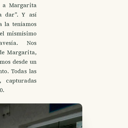
 a Margarita
 dar". Y así
a la teníamos
el mismísimo
avesía. Nos
 de Margarita,
amos desde un
nto. Todas las
, capturadas
0.