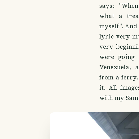
says: "When
what a trea
myself". And 
lyric very m
very beginni
were going 
Venezuela, 
from a ferry.
it. All imag
with my Sam