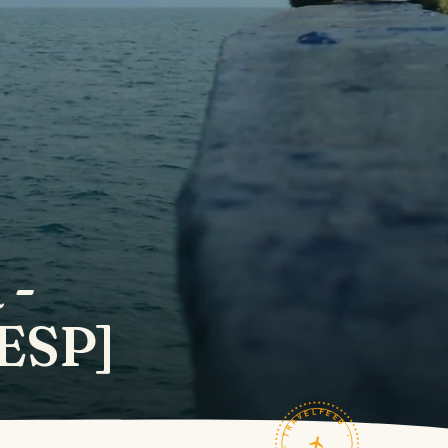
 -
-ESP]
TRAVELFEED · FIELD NOTES ·