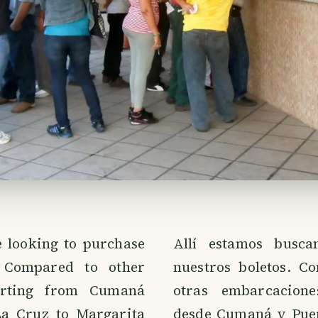
 looking to purchase
Allí estamos busc
. Compared to other
nuestros boletos. C
arting from Cumaná
otras embarcacion
La Cruz to Margarita
desde Cumaná y Puer