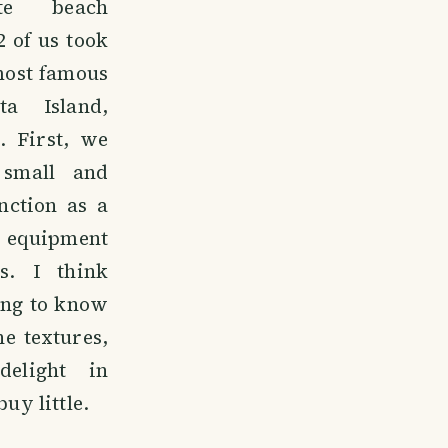
te beach
2 of us took
 most famous
ta Island,
. First, we
 small and
nction as a
 equipment
s. I think
ting to know
he textures,
delight in
uy little.