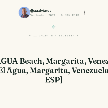
@
aaalviarez
September 2021
·
6
MIN READ
⌖
11.1419° N · 63.8598° W
AGUA Beach, Margarita, Venez
El Agua, Margarita, Venezuel
ESP]