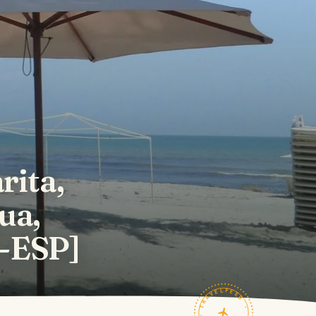
rita,
ua,
G-ESP]
TRAVELFEED · FIELD NOTES ·