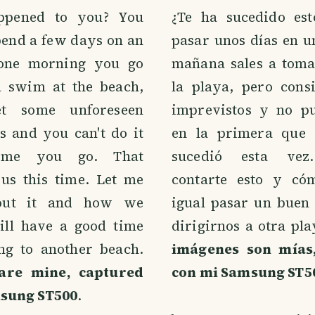
ppened to you? You
¿Te ha sucedido est
pend a few days on an
pasar unos días en u
 one morning you go
mañana sales a toma
a swim at the beach,
la playa, pero cons
t some unforeseen
imprevistos y no pu
s and you can't do it
en la primera que 
time you go. That
sucedió esta vez
us this time. Let me
contarte esto y có
bout it and how we
igual pasar un buen 
till have a good time
dirigirnos a otra pl
ng to another beach.
imágenes son mías
are mine, captured
con mi Samsung ST5
sung ST500
.