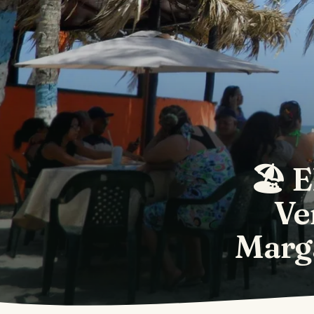
🏖 E
Ve
Marga