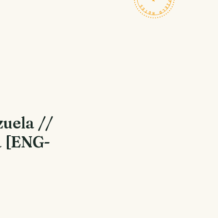
uela //
a [ENG-