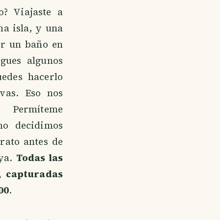
o? Viajaste a
na isla, y una
r un baño en
igues algunos
edes hacerlo
vas. Eso nos
. Permíteme
mo decidimos
rato antes de
aya.
Todas las
, capturadas
00
.