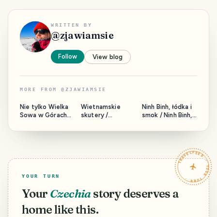
WRITTEN BY
@
zjawiamsie
Follow
View blog
MORE FROM
@
ZJAWIAMSIE
Nie tylko Wielka
Wietnamskie
Ninh Binh, łódka i
Sowa w Górach
skutery /
smok / Ninh Binh,
Sowich - Kalenica
Vietnamese
boat and dragon
motorcycles
TRAVELFEED · YOUR TURN ·
YOUR TURN
Your
Czechia
story deserves a
home like this.