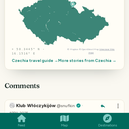
⌖
50.3445° N ·
©
Mapbox
©
OpenStreetMap
Improve this
map
16.1516° E
Czechia
travel guide →
More stories from
Czechia
→
Comments
Klub Włóczykijów
·
SMILES
COMMENT
SHARE
@
snufkin
APRIL 2025
Od pierwszej wizyty na
Rotundzie
zostałem fanem
Feed
Map
Destinations
Dušana Jurkoviča. Niedawno byliśmy na
Pustevnym
.