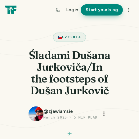
Log in
Start your blog
CZECHIA
Śladami Dušana
Jurkoviča/In
the footsteps of
Dušan Jurkovič
@
zjawiamsie
March 2025
·
5
MIN READ