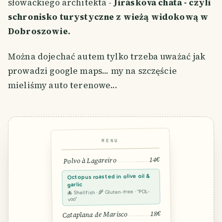
słowackiego architekta -
Jiráskova chata - czyli
schronisko turystyczne z wieżą widokową w
Dobroszowie.
Można dojechać autem tylko trzeba uważać jak
prowadzi google maps... my na szczęście
mieliśmy auto terenowe...
MENU
14€
Polvo à Lagareiro
Octopus roasted in olive oil &
garlic
🐙 Shellfish · 🌾 Gluten-free · “POL-
voo”
18€
Cataplana de Marisco