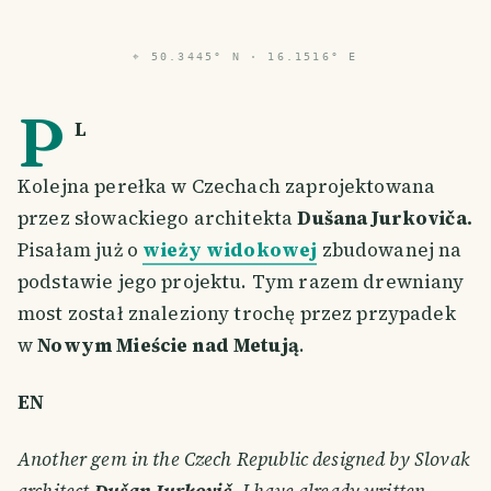
⌖
50.3445° N · 16.1516° E
P
L
Kolejna perełka w Czechach zaprojektowana
przez słowackiego architekta
Dušana Jurkoviča.
Pisałam już o
wieży widokowej
zbudowanej na
podstawie jego projektu. Tym razem drewniany
most został znaleziony trochę przez przypadek
w
Nowym Mieście nad Metują
.
EN
Another gem in the Czech Republic designed by Slovak
architect
Dušan Jurkovič
. I have already written