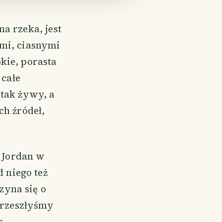
a rzeka, jest
ymi, ciasnymi
kie, porasta
 całe
 tak żywy, a
ch źródeł,
o Jordan w
 niego też
zyna się o
 przeszłyśmy
s.