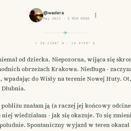
@
wadera
May 2021
·
5
MIN READ
⌖
50.2208° N · 19.9799° E
niemal od dziecka. Niepozorna, wijąca się skro
odnich obrzeżach Krakowa. Niedługa - zaczyna
, wpadając do Wisły na terenie Nowej Huty. Ot
- Dłubnia.
pobliżu znałam ją (a raczej jej końcowy odcinek
o niej wiedziałam - jak się okazuje. To się zmien
opołudnie. Spontaniczny wyjazd w teren okazał 