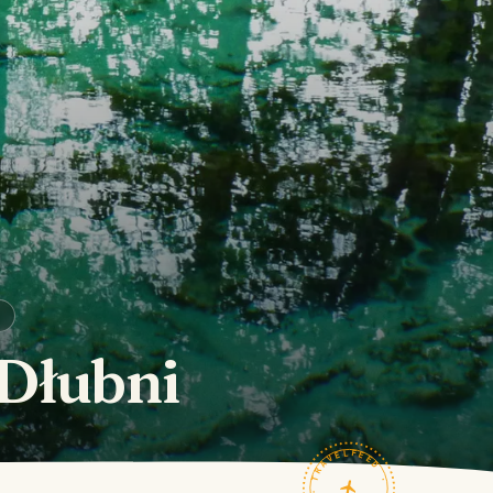
 Dłubni
TRAVELFEED · FIELD NOTES ·