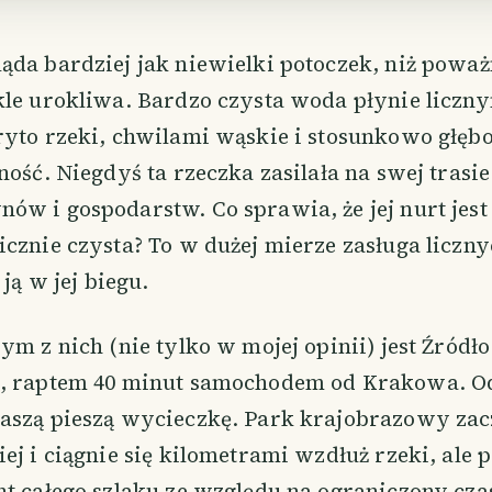
da bardziej jak niewielki potoczek, niż poważn
kle urokliwa. Bardzo czysta woda płynie liczn
ryto rzeki, chwilami wąskie i stosunkowo głębo
ność. Niegdyś ta rzeczka zasilała na swej trasie
w i gospodarstw. Co sprawia, że jej nurt jest
cznie czysta? To w dużej mierze zasługa liczny
 ją w jej biegu.
ym z nich (nie tylko w mojej opinii) jest Źródł
, raptem 40 minut samochodem od Krakowa. Od
aszą pieszą wycieczkę. Park krajobrazowy zac
ej i ciągnie się kilometrami wzdłuż rzeki, ale
t całego szlaku ze względu na ograniczony cza