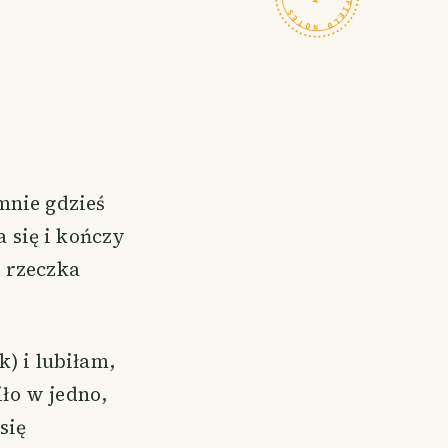
mnie gdzieś
 się i kończy
, rzeczka
) i lubiłam,
iło w jedno,
się