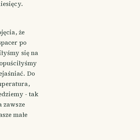
iesięcy.
jęcia, że
spacer po
iłyśmy się na
 opuściłyśmy
ejaśniać. Do
mperatura,
edziemy - tak
ma zawsze
asze małe