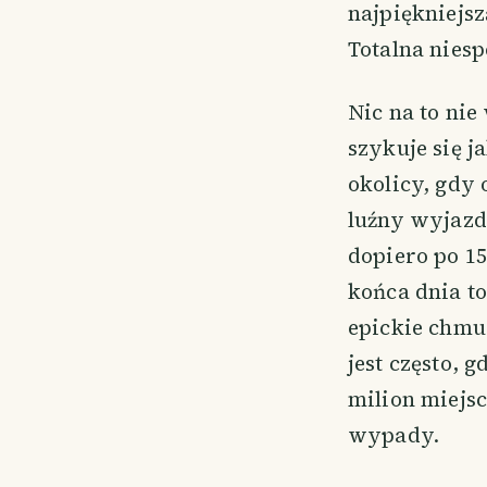
najpiękniejsz
Totalna nies
Nic na to nie
szykuje się 
okolicy, gdy
luźny wyjazd
dopiero po 15
końca dnia t
epickie chmur
jest często,
milion miejs
wypady.