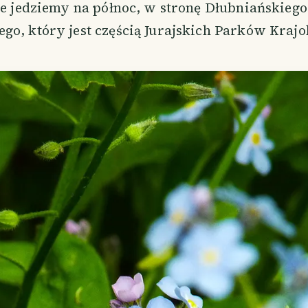
że jedziemy na północ, w stronę Dłubniańskieg
go, który jest częścią Jurajskich Parków Kra