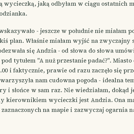
ą wycieczką, jaką odbyłam w ciągu ostatnich m
podzianka.
 wskazywało - jeszcze w południe nie miałam po
jakiś plan. Właśnie miałam wyjść na zwyczajny 
 odezwała się Andzia - od słowa do słowa umów
 pod tytułem "A nuż przestanie padać?". Miasto
.00 i faktycznie, prawie od razu zaczęło się prz
owarzyszyła nam cudowna pogoda - idealna te
y i słońce w sam raz. Nie wiedziałam, dokąd j
 gdy kierownikiem wycieczki jest Andzia. Ona 
c zaznaczonych na mapie i zazwyczaj ogarnia n