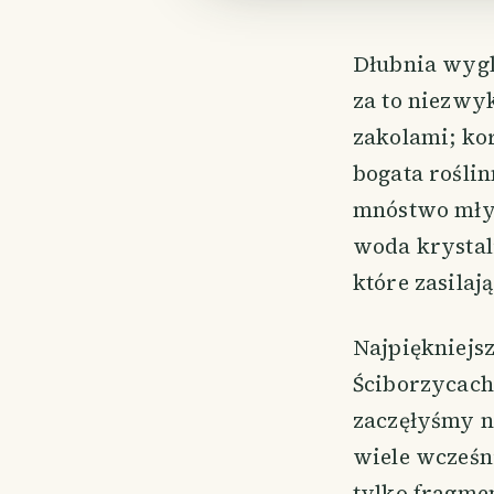
Dłubnia wyglą
za to niezwy
zakolami; ko
bogata roślin
mnóstwo młynó
woda krystali
które zasilają
Najpiękniejsz
Ściborzycach
zaczęłyśmy n
wiele wcześni
tylko fragmen