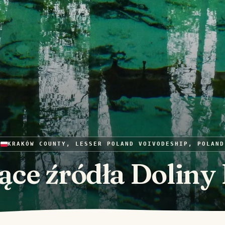
KRAKÓW COUNTY, LESSER POLAND VOIVODESHIP, POLAND
ące źródła Doliny