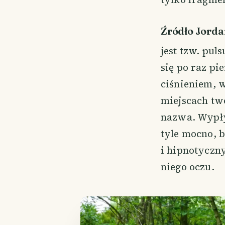
Źródło Jorda
jest tzw. pu
się po raz pi
ciśnieniem, w
miejscach two
nazwa. Wypły
tyle mocno, 
i hipnotyczn
niego oczu.