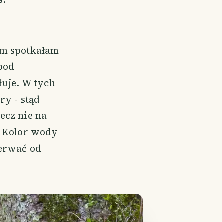
em spotkałam
 pod
łuje. W tych
ry - stąd
ecz nie na
. Kolor wody
derwać od