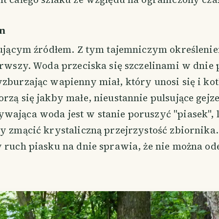
n
lsującym źródłem. Z tym tajemniczym określeni
erwszy. Woda przeciska się szczelinami w dnie
zburzając wapienny miał, który unosi się i kot
rzą się jakby małe, nieustannie pulsujące gejze
wająca woda jest w stanie poruszyć "piasek", l
by zmącić krystaliczną przejrzystość zbiornika
y ruch piasku na dnie sprawia, że nie można o