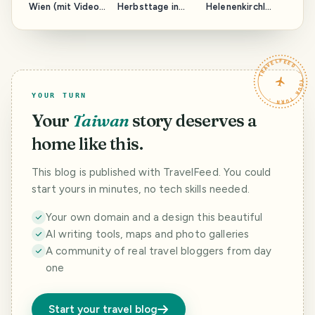
Wien (mit Video)
Herbsttage in
Helenenkirchl
// St. Charles'
Lienz //
(Osttirol/
Church in Vienna
Atmospheric
Österreich) //
(Video inside)
autumn days in
Hike to the
Lienz
Church St. Helena
TRAVELFEED · YOUR TURN ·
(East
Tyrol/Austria)
YOUR TURN
Your
Taiwan
story deserves a
home like this.
This blog is published with TravelFeed. You could
start yours in minutes, no tech skills needed.
Your own domain and a design this beautiful
AI writing tools, maps and photo galleries
A community of real travel bloggers from day
one
Start your travel blog