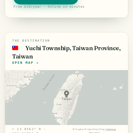
From $19/year · Online in minutes
THE DESTINATION
Yuchi Township, Taiwan Province,
🇹🇼
Taiwan
OPEN MAP →
⌖
23.8562° N ·
©
Mapbox
©
OpenStreetMap
Improve
this map