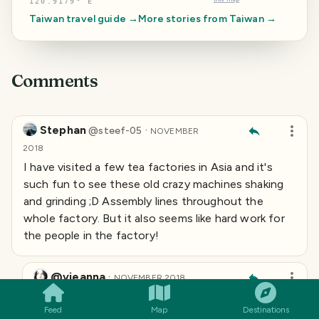
120.9179° E
Taiwan
travel guide →
More stories from
Taiwan
→
Comments
Stephan
·
@
steef-05
NOVEMBER
2018
I have visited a few tea factories in Asia and it's
such fun to see these old crazy machines shaking
and grinding ;D Assembly lines throughout the
whole factory. But it also seems like hard work for
the people in the factory!
SMILES
COMMENT
SHARE
@vieanna
·
NOVEMBER 2018
I liked those old machines! I haven't seen them in
Feed
Map
Destinations
action, but I also think that working in the noisy