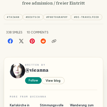
free admission / freier Eintritt
#
TAIWAN
#
DEUTSCH
#
PHOTOGRAPHY
#
DE-TRAVELFEED
338
SMILES
10
COMMENTS
WRITTEN BY
@
vieanna
Follow
View blog
MORE FROM
@
VIEANNA
Karlskirche in
Stimmungsvolle
Wanderung zum