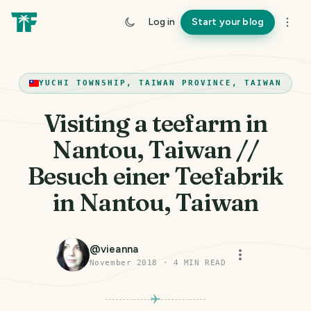
Log in
Start your blog
YUCHI TOWNSHIP, TAIWAN PROVINCE, TAIWAN
Visiting a teefarm in
Nantou, Taiwan //
Besuch einer Teefabrik
in Nantou, Taiwan
@
vieanna
November 2018
·
4
MIN READ