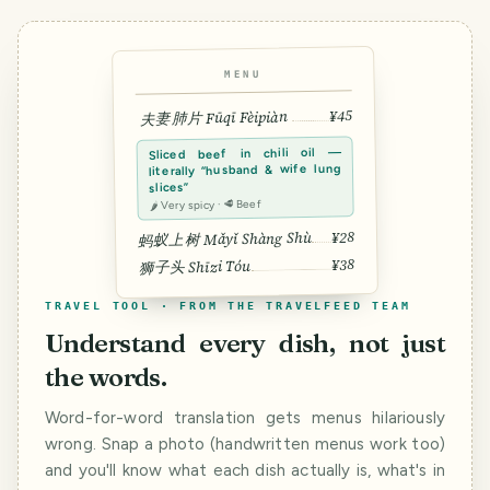
MENU
¥45
夫妻肺片 Fūqī Fèipiàn
Sliced beef in chili oil —
literally “husband & wife lung
slices”
🌶 Very spicy · 🥩 Beef
¥28
蚂蚁上树 Mǎyǐ Shàng Shù
¥38
狮子头 Shīzi Tóu
TRAVEL TOOL · FROM THE TRAVELFEED TEAM
Understand every dish, not just
the words.
Word-for-word translation gets menus hilariously
wrong. Snap a photo (handwritten menus work too)
and you'll know what each dish actually is, what's in