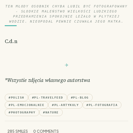
TEN MŁODY OSOBNIK CHYBA LUBIŁ BYĆ FOTOGRAFOWANY
- SŁODKIE MALEŃSTWO WIELKOŚCI LUDZKIEGO
PRZEDRAMIENIA SPOKOJNIE LEŻAŁO W PŁYTKIEJ
WODZIE. NIEOPODAL PEWNIE CZUWAŁA JEGO MATKA.
C.d.n
*Wszystie zdjęcia własnego autorstwa
#
POLISH
#
PL-TRAVELFEED
#
PL-BLOG
#
PL-EMOCJONALNIE
#
PL-ARTYKULY
#
PL-FOTOGRAFIA
#
PHOTOGRAPHY
#
NATURE
285
SMILES
0
COMMENTS