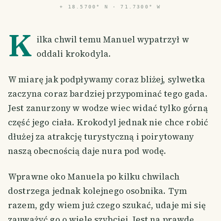
⌖
18.5700° N · 71.7300° W
K
ilka chwil temu Manuel wypatrzył w
oddali krokodyla.
W miarę jak podpływamy coraz bliżej, sylwetka
zaczyna coraz bardziej przypominać tego gada.
Jest zanurzony w wodze wiec widać tylko górną
część jego ciała. Krokodyl jednak nie chce robić
dłużej za atrakcję turystyczną i poirytowany
naszą obecnością daje nura pod wodę.
Wprawne oko Manuela po kilku chwilach
dostrzega jednak kolejnego osobnika. Tym
razem, gdy wiem już czego szukać, udaje mi się
zauważyć go o wiele szybciej. Jest na prawdę