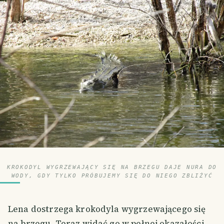
KROKODYL WYGRZEWAJĄCY SIĘ NA BRZEGU DAJE NURA DO
WODY, GDY TYLKO PRÓBUJEMY SIĘ DO NIEGO ZBLIŻYĆ
Lena dostrzega krokodyla wygrzewającego się
na brzegu. Teraz widać go w pełnej okazałości.