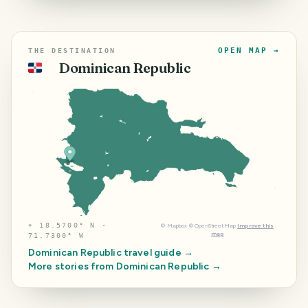
OPEN MAP →
THE DESTINATION
Dominican Republic
🇩🇴
⌖
18.5700° N ·
©
Mapbox
©
OpenStreetMap
Improve this
map
71.7300° W
Dominican Republic
travel guide →
More stories from
Dominican Republic
→