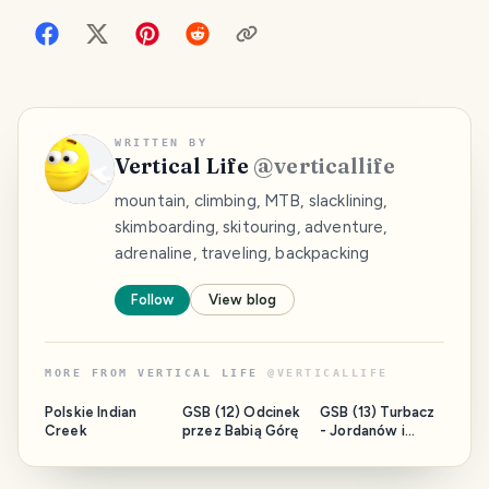
WRITTEN BY
Vertical Life
@
verticallife
mountain, climbing, MTB, slacklining,
skimboarding, skitouring, adventure,
adrenaline, traveling, backpacking
Follow
View blog
MORE FROM
VERTICAL LIFE
@
VERTICALLIFE
Polskie Indian
GSB (12) Odcinek
GSB (13) Turbacz
Creek
przez Babią Górę
- Jordanów i
nocleg w Galerii
Handlowej