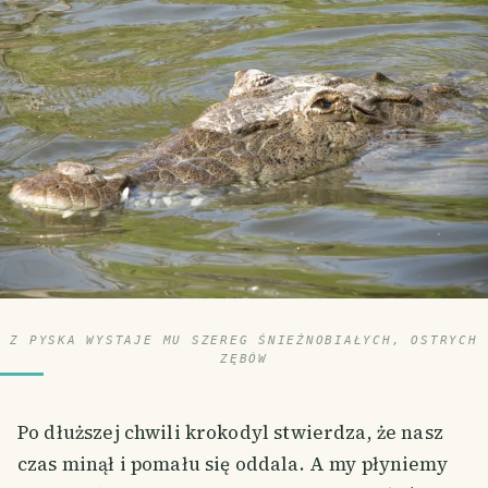
Z PYSKA WYSTAJE MU SZEREG ŚNIEŻNOBIAŁYCH, OSTRYCH
ZĘBÓW
Po dłuższej chwili krokodyl stwierdza, że nasz
czas minął i pomału się oddala. A my płyniemy