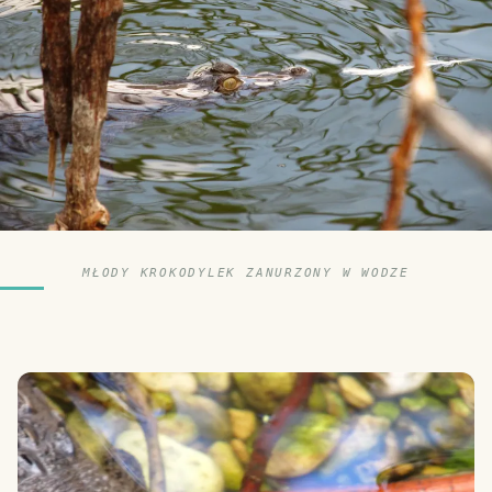
MŁODY KROKODYLEK ZANURZONY W WODZE