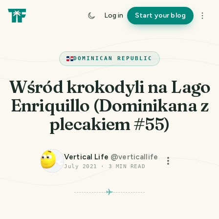
Log in
Start your blog
DOMINICAN REPUBLIC
Wśród krokodyli na Lago
Enriquillo (Dominikana z
plecakiem #55)
Vertical Life
@
verticallife
July 2021
·
3
MIN READ