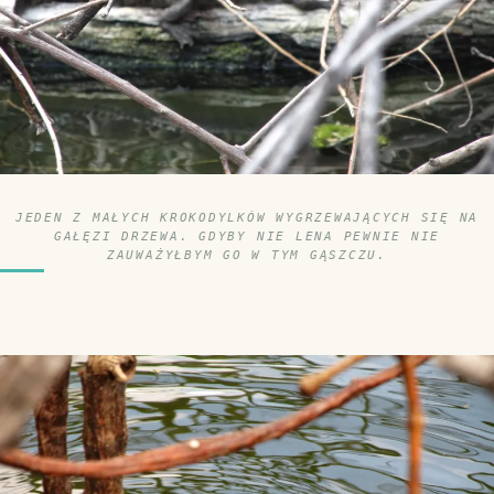
JEDEN Z MAŁYCH KROKODYLKÓW WYGRZEWAJĄCYCH SIĘ NA
GAŁĘZI DRZEWA. GDYBY NIE LENA PEWNIE NIE
ZAUWAŻYŁBYM GO W TYM GĄSZCZU.