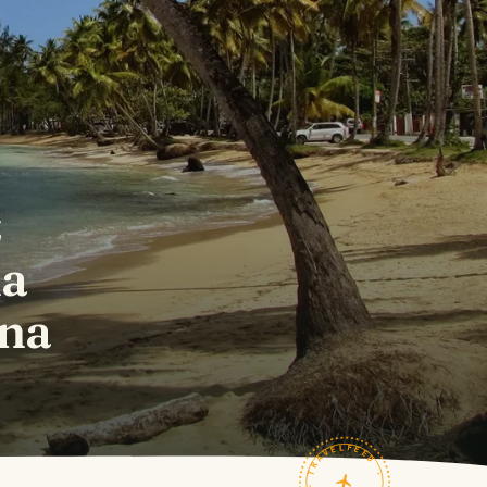
z
na
ana
TRAVELFEED · FIELD NOTES ·