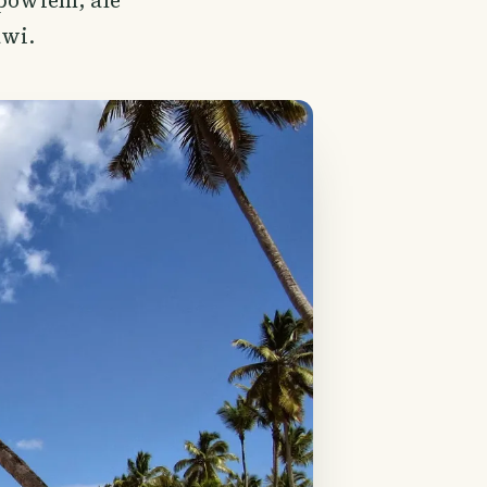
 powiem, ale
awi.