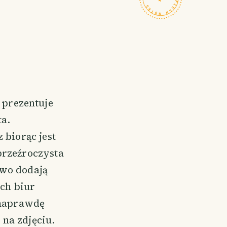
A prezentuje
ta.
 biorąc jest
przeźroczysta
owo dodają
ch biur
a naprawdę
 na zdjęciu.