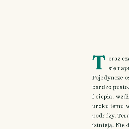
T
eraz cz
się nap
Pojedyncze os
bardzo pusto
i ciepła, wz
uroku temu w
podróży. Tera
istnieją. Nie 