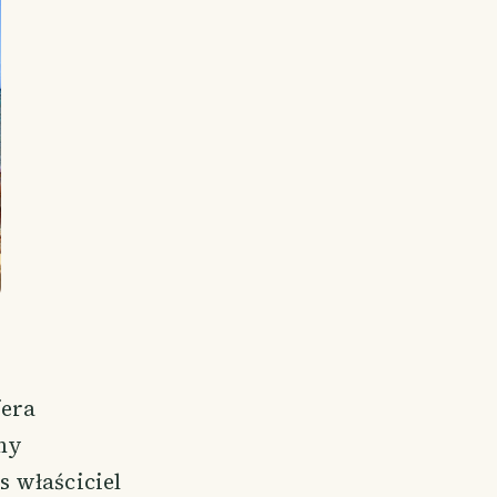
fera
my
s właściciel