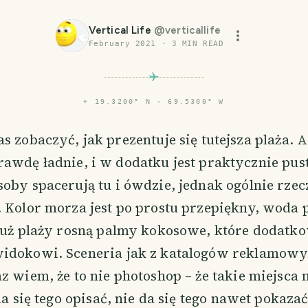
Vertical Life
@
verticallife
February 2021
·
3
MIN READ
⌖
19.3200° N · 69.5300° W
as zobaczyć, jak prezentuje się tutejsza plaża. 
rawdę ładnie, i w dodatku jest praktycznie pus
oby spacerują tu i ówdzie, jednak ogólnie rzecz
. Kolor morza jest po prostu przepiękny, woda 
dłuż plaży rosną palmy kokosowe, które dodatk
idokowi. Sceneria jak z katalogów reklamowy
z wiem, że to nie photoshop – że takie miejsc
da się tego opisać, nie da się tego nawet pokazać