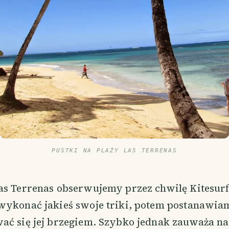
PUSTKI NA PLAŻY LAS TERRENAS
as Terrenas obserwujemy przez chwilę Kitesur
wykonać jakieś swoje triki, potem postanawia
ać się jej brzegiem. Szybko jednak zauważa na