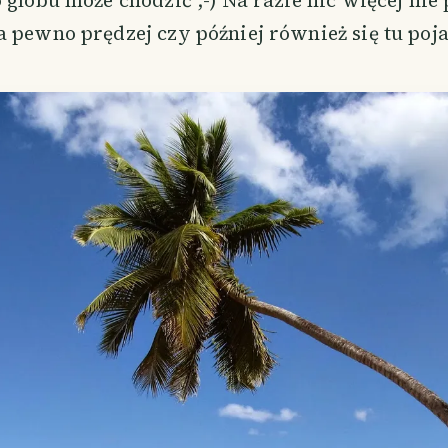
 globu może chodzić ;-) Na razie nic więcej nie
 pewno prędzej czy później również się tu poj