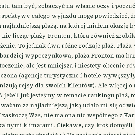
stu tam być, zobaczyć na własne oczy i poczuć
erspektywy całego wyjazdu mogę powiedzieć, ż
 najładniejszą plażą, na której miałem okazję b
nie licząc plaży Fronton, która również zrobił
enie. To jednak dwa różne rodzaje plaż. Plaża
t bardziej wypoczynkowa, plaża Fronton ma bar
oczenie, ale jest mniejsza i niestety obecnie r
oczona (agencje turystyczne i hotele wywęszyły
anizują rejsy dla swoich klientów). Ale więcej o 
A jeżeli już jesteśmy w temacie rankingu plaż, to
uważam za najładniejszą jaką udało mi się odw
I zaskoczę Was, nie ma ona nic wspólnego z Ka
alnymi klimatami. Ciekawe, czy ktoś domyśli s