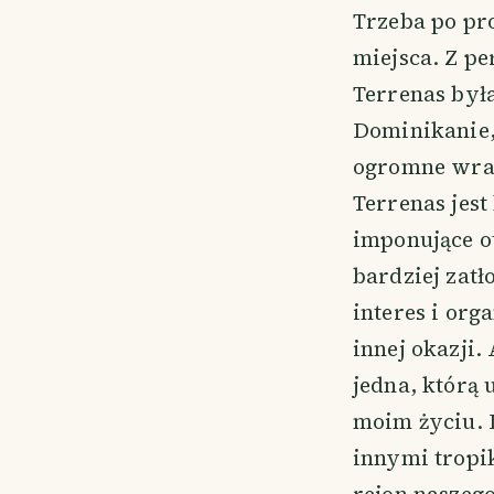
Trzeba po pro
miejsca. Z p
Terrenas była
Dominikanie, 
ogromne wraż
Terrenas jes
imponujące ot
bardziej zatł
interes i org
innej okazji. 
jedna, którą 
moim życiu. 
innymi tropik