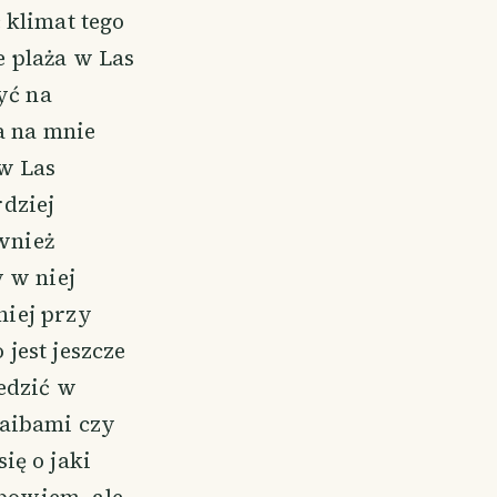
 klimat tego
e plaża w Las
yć na
a na mnie
 w Las
dziej
ównież
 w niej
niej przy
 jest jeszcze
iedzić w
raibami czy
ię o jaki