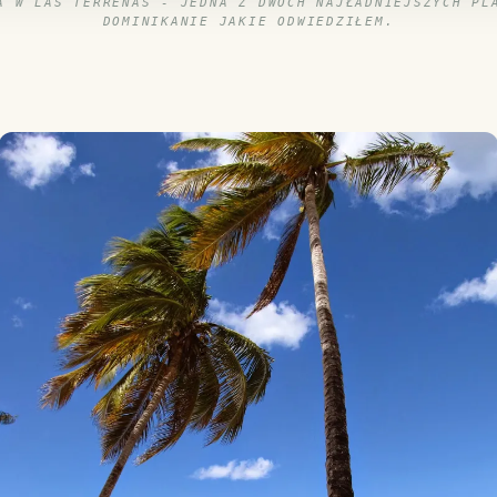
A W LAS TERRENAS - JEDNA Z DWÓCH NAJŁADNIEJSZYCH PL
DOMINIKANIE JAKIE ODWIEDZIŁEM.