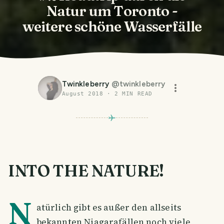
Natur um Toronto -
weitere schöne Wasserfälle
Twinkleberry
@
twinkleberry
August 2018
·
2
MIN READ
INTO THE NATURE!
N
atürlich gibt es außer den allseits
bekannten Niagarafällen noch viele