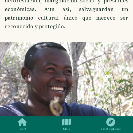
deforestación, marginación social y presiones
económicas. Aun así, salvaguardan un
patrimonio cultural único que merece ser
reconocido y protegido.
SMILES
COMMENT
SHARE
Feed
Map
Destinations