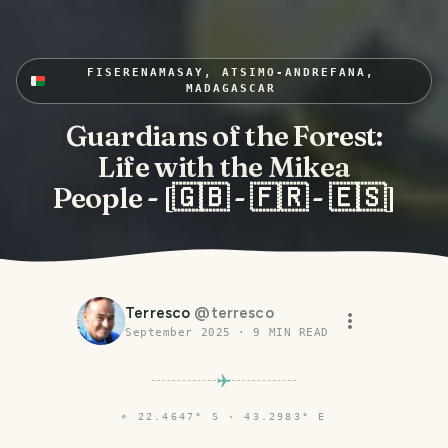
FISERENAMASAY, ATSIMO-ANDREFANA,
MADAGASCAR
Guardians of the Forest:
Life with the Mikea
People - [🇬🇧 - 🇫🇷 - 🇪🇸]
Terresco
@
terresco
September 2025
·
9
MIN READ
⌖
22.4647° S · 43.2983° E