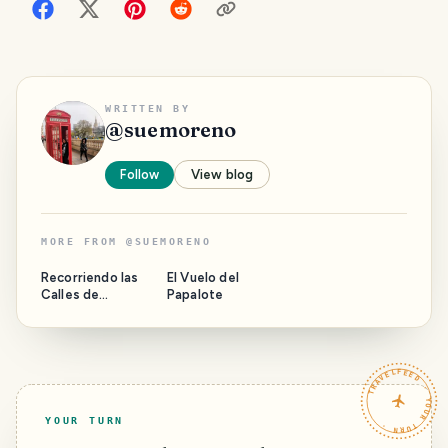
WRITTEN BY
@
suemoreno
Follow
View blog
MORE FROM
@
SUEMORENO
Recorriendo las
El Vuelo del
Calles de
Papalote
Malinalco México
TRAVELFEED · YOUR TURN ·
YOUR TURN