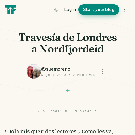
Log in
Start your blog
Travesía de Londres
a Nordfjordeid
@
suemoreno
August 2020
·
2
MIN READ
⌖
61.9061° N · 5.9914° E
! Hola mis queridos lectores ¡. Como les va,