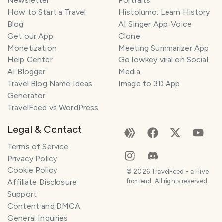
Newsletter
Portraits
How to Start a Travel
Histolumo: Learn History
Blog
AI Singer App: Voice
Get our App
Clone
Monetization
Meeting Summarizer App
Help Center
Go lowkey viral on Social
AI Blogger
Media
Travel Blog Name Ideas
Image to 3D App
Generator
TravelFeed vs WordPress
Legal & Contact
Terms of Service
Privacy Policy
Cookie Policy
©
2026
TravelFeed - a Hive
Affiliate Disclosure
frontend. All rights reserved.
Support
Content and DMCA
General Inquiries
SMILES
COMMENT
SHARE