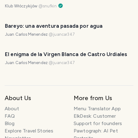
Klub Włóczykijów
@
snufkin
Bareyo: una aventura pasada por agua
Juan Carlos Menendez
@
juancar347
El enigma de la Virgen Blanca de Castro Urdiales
Juan Carlos Menendez
@
juancar347
About Us
More from Us
About
Menu Translator App
FAQ
ElkDesk: Customer
Blog
Support for founders
Explore Travel Stories
Pawtograph: AI Pet