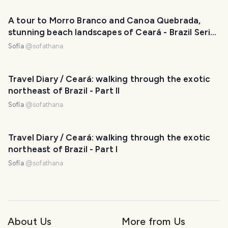
A tour to Morro Branco and Canoa Quebrada,
stunning beach landscapes of Ceará - Brazil Series
#2 [ENG-ESP]
Sofía
@
sofathana
Travel Diary / Ceará: walking through the exotic
northeast of Brazil - Part II
Sofía
@
sofathana
Travel Diary / Ceará: walking through the exotic
northeast of Brazil - Part I
Sofía
@
sofathana
About Us
More from Us