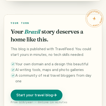
ESP]
Aragua,
Venezuela 🍃🚶🏻‍♀️
Hiking: 15 Km
TRAVELFEED · YOUR TURN ·
through the
valleys and
mountains of
YOUR TURN
Aragua,
Venezuela
Your
Brazil
story deserves a
home like this.
This blog is published with TravelFeed. You could
start yours in minutes, no tech skills needed.
Your own domain and a design this beautiful
AI writing tools, maps and photo galleries
A community of real travel bloggers from day
one
Start your travel blog
From $19/year · Online in minutes