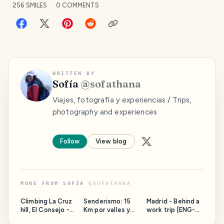
256
SMILES
0
COMMENTS
WRITTEN BY
Sofía
@
sofathana
Viajes, fotografía y experiencias / Trips,
photography and experiences
Follow
View blog
MORE FROM
SOFÍA
@
SOFATHANA
Climbing La Cruz
Senderismo: 15
Madrid - Behind a
hill, El Consejo -
Km por valles y
work trip [ENG-
Venezuela [ENG-
montañas de
ESP]