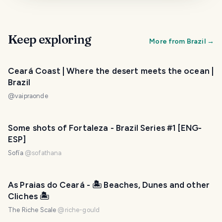
Keep exploring
More from
Brazil
→
Ceará Coast | Where the desert meets the ocean |
Brazil
@
vaipraonde
Some shots of Fortaleza - Brazil Series #1 [ENG-
ESP]
Sofía
@
sofathana
As Praias do Ceará - 🏝 Beaches, Dunes and other
Cliches 🏝
The Riche Scale
@
riche-gould