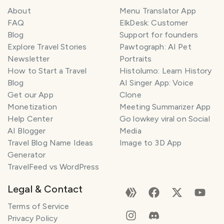
About
Menu Translator App
FAQ
ElkDesk: Customer
Blog
Support for founders
Explore Travel Stories
Pawtograph: AI Pet
Newsletter
Portraits
How to Start a Travel
Histolumo: Learn History
Blog
AI Singer App: Voice
Get our App
Clone
Monetization
Meeting Summarizer App
Help Center
Go lowkey viral on Social
AI Blogger
Media
Travel Blog Name Ideas
Image to 3D App
Generator
TravelFeed vs WordPress
Legal & Contact
Terms of Service
Privacy Policy