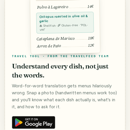
14€
Polvo à Lagareiro
Octopus roasted in olive oil &
garlic
🐙 Shellfish · 🌾 Gluten-free · “POL-
voo”
18€
Cataplana de Marisco
12€
Arroz de Pato
TRAVEL TOOL · FROM THE TRAVELFEED TEAM
Understand every dish, not just
the words.
Word-for-word translation gets menus hilariously
wrong. Snap a photo (handwritten menus work too)
and you'll know what each dish actually is, what's in
it, and how to ask for it.