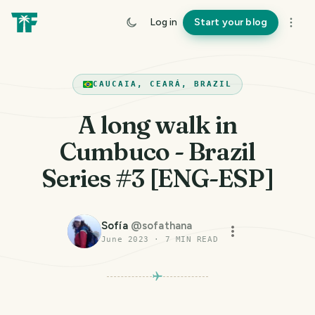
Log in
Start your blog
CAUCAIA, CEARÁ, BRAZIL
A long walk in
Cumbuco - Brazil
Series #3 [ENG-ESP]
Sofía
@
sofathana
June 2023
·
7
MIN READ