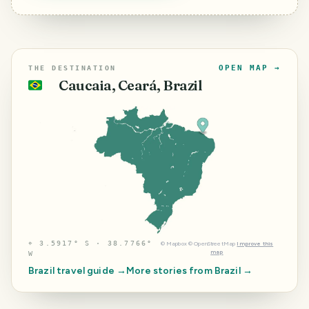
OPEN MAP →
THE DESTINATION
Caucaia, Ceará, Brazil
🇧🇷
⌖
3.5917° S · 38.7766°
©
Mapbox
©
OpenStreetMap
Improve this
map
W
Brazil
travel guide →
More stories from
Brazil
→