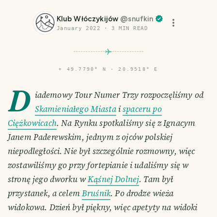
Klub Włóczykijów
@
snufkin
January 2022
·
3
MIN READ
⌖
49.7790° N · 20.9518° E
D
iademowy Tour Numer Trzy rozpoczęliśmy od
Skamieniałego Miasta
i
spaceru po
Ciężkowicach
. Na Rynku spotkaliśmy się z Ignacym
Janem Paderewskim, jednym z ojców polskiej
niepodległości. Nie był szczególnie rozmowny, więc
zostawiliśmy go przy fortepianie i udaliśmy się w
stronę jego dworku w
Kąśnej Dolnej
. Tam był
przystanek, a celem
Bruśnik
. Po drodze wieża
widokowa. Dzień był piękny, więc apetyty na widoki