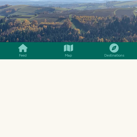
SMILES
COMMENT
SHARE
Feed
Map
Destinations
WIDOK Z WIEŻY W BRUŚNIKU, KIER. POŁUDNIOWO-ZACHODNI
Jest południe, niebo bezchmurne. Ciepło, ale nie
upalnie - to w końcu koniec października.
Patrząc w kierunku południowo wschodnim